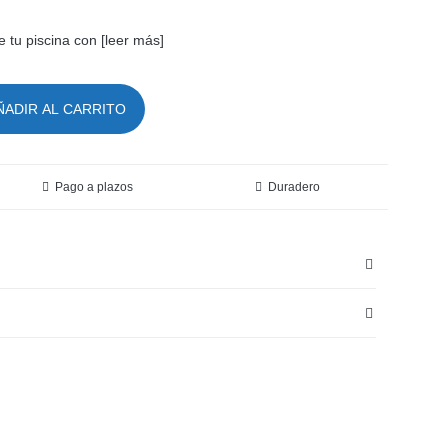
io
io
e tu piscina con [leer más]
nal
al
ÑADIR AL CARRITO
 €.
€.
Pago a plazos
Duradero