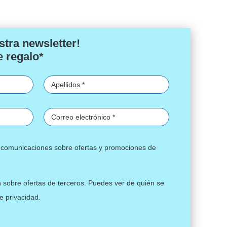
original
actual
era:
es:
21,79 €.
18,95 €.
stra newsletter!
e regalo*
ir comunicaciones sobre ofertas y promociones de
n sobre ofertas de terceros. Puedes ver de quién se
de privacidad
.