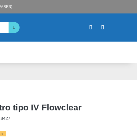
LEARES)
tro tipo IV Flowclear
18427
o.