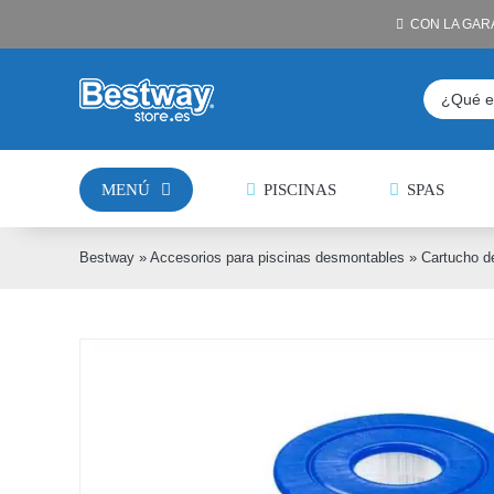
Saltar
CON LA GAR
al
contenido
Buscar:
MENÚ
PISCINAS
SPAS
Bestway
»
Accesorios para piscinas desmontables
»
Cartucho de