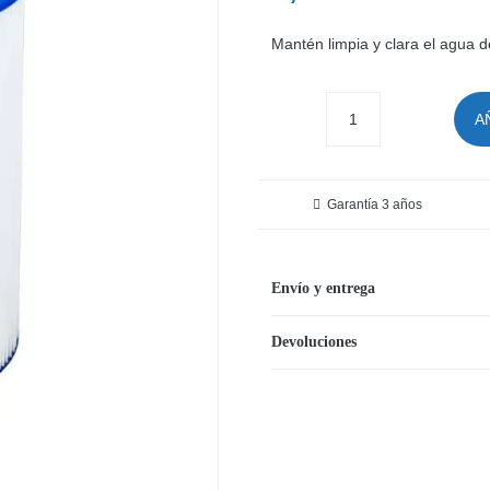
El
El
prec
prec
Mantén limpia y clara el agua d
origi
actu
era:
es:
A
Cartucho
10,29
8,95 
de
filtro
Garantía 3 años
tipo
IV
Flowclear
Envío y entrega
cantidad
Devoluciones