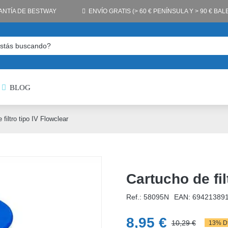
ANTÍA DE BESTWAY
ENVÍO GRATIS (> 60 € PENÍNSULA Y > 90 € BA
BLOG
 filtro tipo IV Flowclear
Cartucho de fil
Ref.: 58095N
EAN:
69421389
8,95
€
10,29
€
13% Dt