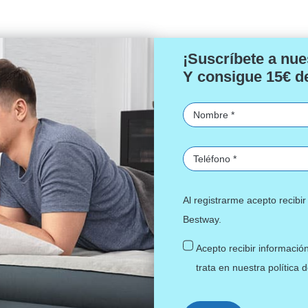
original
actual
original
actual
era:
es:
era:
es:
26,39 €.
22,95 €.
12,59 €.
10,95 €.
¡Suscríbete a nue
Y consigue 15€ d
Al registrarme acepto recib
Bestway.
Acepto recibir informació
trata en nuestra
política 