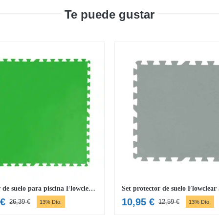
Te puede gustar
Protector de suelo para piscina Flowclear 78 x 78 cm
€
10,95
€
26,39
€
12,59
€
13% Dto.
13% Dto.
El
El
El
El
precio
precio
precio
precio