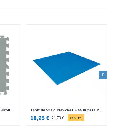
Set protector de suelo Flowclear 50×50 cm
Tapiz de Suelo Flowclear 4.88 m para Piscina
18,95
€
23,
21,79
€
13% Dto.
El
El
precio
precio