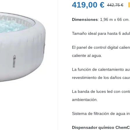
419,00
€
442,75
€
E
E
p
p
Dimensiones
: 1,96 m x 66 cm.
o
a
Tamaño ideal para hasta 6 adul
e
e
4
4
El panel de control digital cali
caliente al agua.
La función de calentamiento a
revestimiento de los daños caus
La banda de luces led con contr
ambientación.
Sistema de filtración de agua i
Dispensador químico ChemC