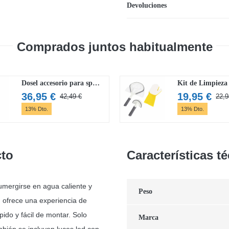
Devoluciones
Comprados juntos habitualmente
Dosel accesorio para spa Lay-Z-Spa
36,95
€
19,95
€
42,49
€
22,
El
El
13% Dto.
13% Dto.
precio
precio
original
actual
era:
es:
42,49 €.
36,95 €.
cto
Características t
umergirse en agua caliente y
Peso
™
ofrece una experiencia de
pido y fácil de montar. Solo
Marca
bién se incluyen luces led con