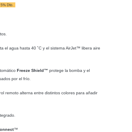
5% Dto.
l
l
recio
recio
riginal
ctual
tos.
ra:
s:
42,75 €.
19,00 €.
enta el agua hasta 40 ˚C y el sistema AirJet™ libera aire
utomático
Freeze Shield™
protege la bomba y el
ados por el frío.
ol remoto alterna entre distintos colores para añadir
ntegrado.
onnect
™