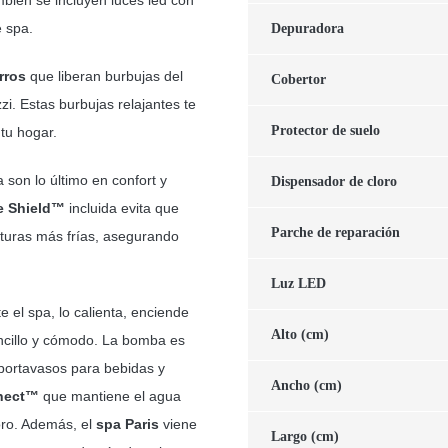
e spa.
Depuradora
rros
que liberan burbujas del
Cobertor
i. Estas burbujas relajantes te
Protector de suelo
tu hogar.
 son lo último en confort y
Dispensador de cloro
e Shield™
incluida evita que
Parche de reparación
turas más frías, asegurando
Luz LED
 el spa, lo calienta, enciende
Alto (cm)
sencillo y cómodo. La bomba es
 portavasos para bebidas y
Ancho (cm)
nect™
que mantiene el agua
oro. Además, el
spa Paris
viene
Largo (cm)