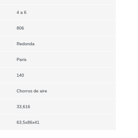
4 a 6
806
Redonda
Paris
140
Chorros de aire
33,616
63,5x86x41