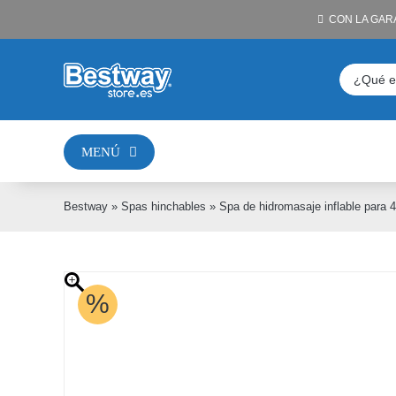
Saltar
CON LA GAR
al
contenido
Buscar:
MENÚ
Bestway
»
Spas hinchables
»
Spa de hidromasaje inflable para 
%