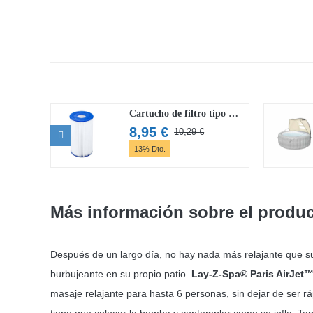
Cartucho de filtro tipo IV Flowclear
8,95
€
10,29
€
El
El
13% Dto.
precio
precio
original
actual
era:
es:
10,29 €.
8,95 €.
Más información sobre el produ
Después de un largo día, no hay nada más relajante que s
burbujeante en su propio patio.
Lay-Z-Spa® Paris AirJet
masaje relajante para hasta 6 personas, sin dejar de ser rá
tiene que colocar la bomba y contemplar como se infla. Tam