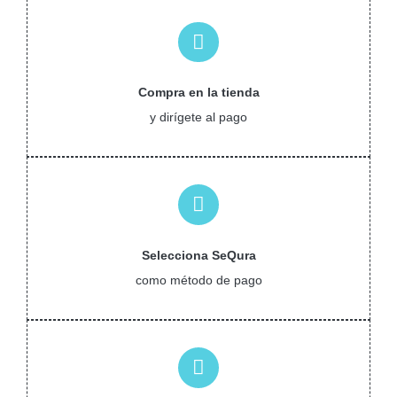
MOBILIARIO HINCHABLE
CAMPING
ACCESORIOS DE PISCINAS
Compra en la tienda
y dirígete al pago
RECAMBIOS DE PISCINAS
RECAMBIOS DE SPAS
Selecciona SeQura
como método de pago