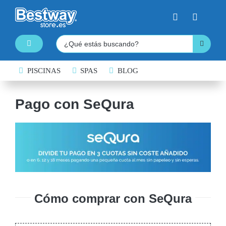
Saltar
al
contenido
Buscar:
Toggle
Navigation
PISCINAS
PISCINAS DESMONTABLES
SPAS
BLOG
SPAS HINCHABLES
Pago con SeQura
TABLAS DE PADDLE SURF
KAYAKS HINCHABLES
BARCAS HINCHABLES
HINCHABLES ACUÁTICOS
NATACIÓN
Cómo comprar con SeQura
COLCHONES HINCHABLES