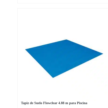
precio
precio
original
actual
era:
es:
12,59 €.
10,95 €.
Tapiz de Suelo Flowclear 4.88 m para Piscina