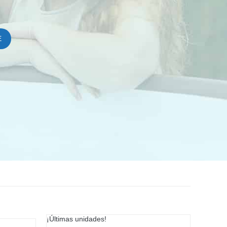
E
¡Últimas unidades!