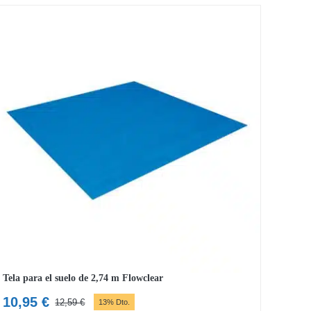
Tela para el suelo de 2,74 m Flowclear
10,95
€
12,59
€
13% Dto.
El
El