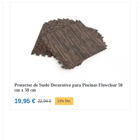
Protector de Suelo Decorativo para Piscinas Flowclear 50
cm x 50 cm
19,95
€
22,94
€
13% Dto.
El
El
precio
precio
original
actual
era:
es:
22,94 €.
19,95 €.