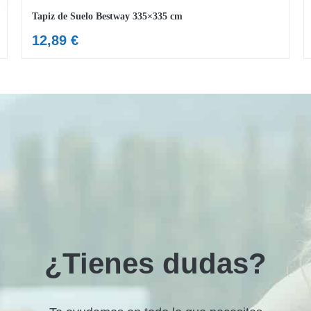
Tapiz de Suelo Bestway 335×335 cm
12,89
€
¿Tienes dudas?