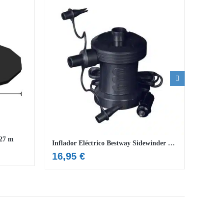
,27 m
Inflador Eléctrico Bestway Sidewinder 2 Go Air Pump
23,
16,95
€