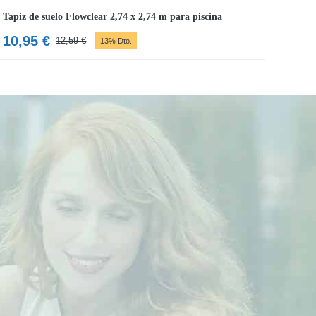
Tapiz de suelo Flowclear 2,74 x 2,74 m para piscina
10,95
€
12,59
€
13% Dto.
El
El
precio
precio
original
actual
era:
es:
12,59 €.
10,95 €.