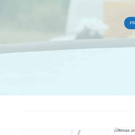
P
¡Últimas u