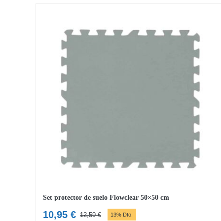
Set protector de suelo Flowclear 50×50 cm
10,95
€
12,59
€
13% Dto.
El
El