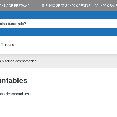
ANTÍA DE BESTWAY
ENVÍO GRATIS (> 60 € PENÍNSULA Y > 90 € BA
BLOG
a piscinas desmontables
ontables
cinas desmontables.