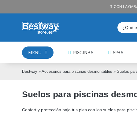
Saltar
CON LA GAR
al
contenido
Buscar:
MENÚ
PISCINAS
SPAS
Bestway
»
Accesorios para piscinas desmontables
»
Suelos par
Suelos para piscinas desm
Confort y protección bajo tus pies con los suelos para pis