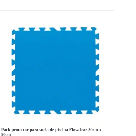
precio
precio
original
actual
era:
es:
12,59 €.
10,95 €.
Pack protector para suelo de piscina Flowclear 50cm x
50cm