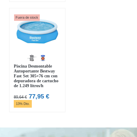
original
actual
era:
es:
era:
es:
51,69 €.
44,95 €.
143,69 €.
124,95 €.
Fuera de stock
Piscina Desmontable
Autoportante Bestway
Fast Set 305×76 cm con
depuradora de cartucho
de 1.249 litros/h
El
El
77,95
€
89,64
€
precio
precio
13% Dto.
original
actual
era:
es:
89,64 €.
77,95 €.