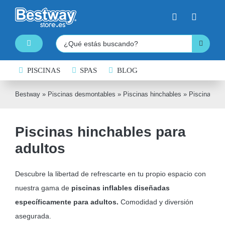
Saltar
al
contenido
Buscar:
Toggle
Navigation
PISCINAS
PISCINAS DESMONTABLES
SPAS
BLOG
SPAS HINCHABLES
Bestway
»
Piscinas desmontables
»
Piscinas hinchables
»
Piscinas hin
TABLAS DE PADDLE SURF
Piscinas hinchables para
KAYAKS HINCHABLES
adultos
BARCAS HINCHABLES
HINCHABLES ACUÁTICOS
Descubre la libertad de refrescarte en tu propio espacio con
nuestra gama de
piscinas inflables diseñadas
NATACIÓN
específicamente para adultos.
Comodidad y diversión
COLCHONES HINCHABLES
asegurada.