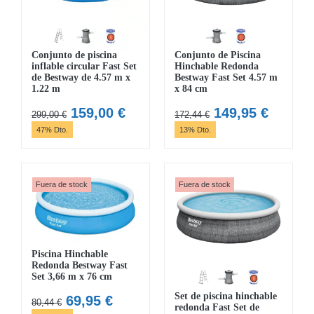
Conjunto de piscina
Conjunto de Piscina
inflable circular Fast Set
Hinchable Redonda
de Bestway de 4.57 m x
Bestway Fast Set 4.57 m
1.22 m
x 84 cm
El
El
El
El
159,00
€
149,95
€
299,00
€
172,44
€
precio
precio
precio
precio
47% Dto.
13% Dto.
original
actual
original
actual
era:
es:
era:
es:
299,00 €.
159,00 €.
172,44 €.
149,95 
Fuera de stock
Fuera de stock
Piscina Hinchable
Redonda Bestway Fast
Set 3,66 m x 76 cm
Set de piscina hinchable
El
El
69,95
€
80,44
€
redonda Fast Set de