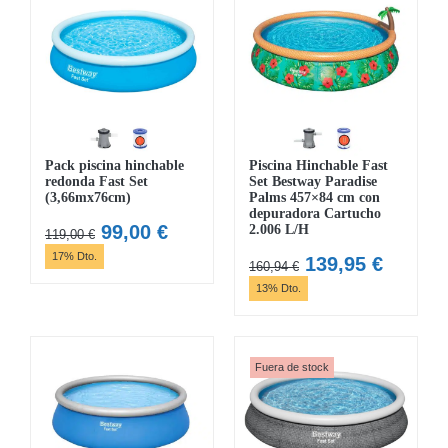
Pack piscina hinchable
Piscina Hinchable Fast
redonda Fast Set
Set Bestway Paradise
(3,66mx76cm)
Palms 457×84 cm con
depuradora Cartucho
El
El
99,00
€
2.006 L/H
119,00
€
precio
precio
17% Dto.
El
El
139,95
€
160,94
€
original
actual
precio
precio
13% Dto.
era:
es:
original
actual
119,00 €.
99,00 €.
era:
es:
160,94 €.
139,95 
Fuera de stock