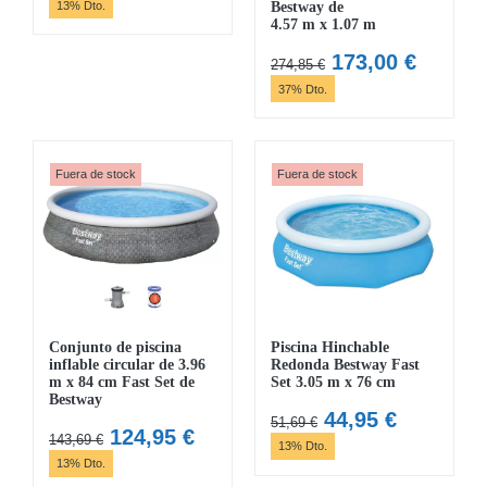
precio
precio
13% Dto.
Bestway de
4.57 m x 1.07 m
original
actual
era:
es:
El
El
173,00
€
274,85
€
80,44 €.
69,95 €.
precio
precio
37% Dto.
original
actual
era:
es:
274,85 €.
173,00 
Fuera de stock
Fuera de stock
Conjunto de piscina
Piscina Hinchable
inflable circular de 3.96
Redonda Bestway Fast
m x 84 cm Fast Set de
Set 3.05 m x 76 cm
Bestway
El
El
44,95
€
51,69
€
El
El
124,95
€
143,69
€
precio
precio
13% Dto.
precio
precio
13% Dto.
original
actual