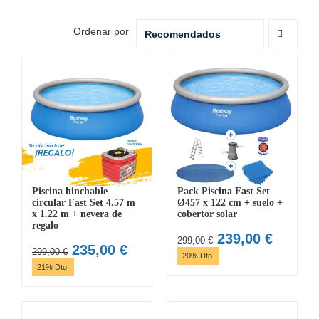
MOBILIARIO HINCHABLE
Ordenar por
Recomendados
CAMPING
ACCESORIOS DE PISCINAS
RECAMBIOS DE PISCINAS
RECAMBIOS DE SPAS
Piscina hinchable
Pack Piscina Fast Set
circular Fast Set 4.57 m
Ø457 x 122 cm + suelo +
x 1.22 m + nevera de
cobertor solar
regalo
El
El
239,00
€
299,00
€
El
El
235,00
€
299,00
€
precio
precio
20% Dto.
precio
precio
21% Dto.
original
actual
original
actual
era:
es:
era:
es:
299,00 €.
239,00 
299,00 €.
235,00 €.