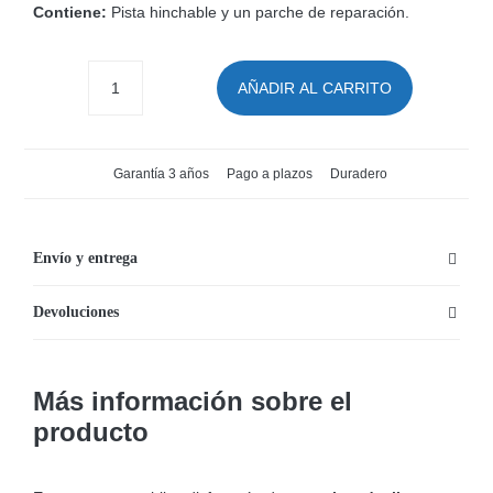
Contiene:
Pista hinchable y un parche de reparación.
AÑADIR AL CARRITO
Pista
Deslizante
Hinchable
Garantía 3 años
Pago a plazos
Duradero
Bestway
H2O
Go!
Envío y entrega
DragStrip
Devoluciones
Doble
549
cm
Más información sobre el
cantidad
producto