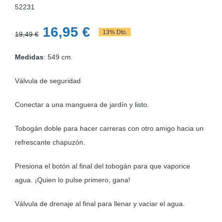
52231
El
El
16,95
€
13% Dto.
19,49
€
precio
precio
Medidas
: 549 cm.
original
actual
era:
es:
Válvula de seguridad
19,49 €.
16,95 €.
Conectar a una manguera de jardín y listo.
Tobogán doble para hacer carreras con otro amigo hacia un
refrescante chapuzón.
Presiona el botón al final del tobogán para que vaporice
agua. ¡Quien lo pulse primero, gana!
Válvula de drenaje al final para llenar y vaciar el agua.