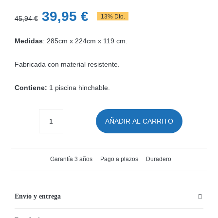
El
El
39,95
€
13% Dto.
45,94
€
precio
precio
Medidas
: 285cm x 224cm x 119 cm.
original
actual
era:
es:
Fabricada con material resistente.
45,94 €.
39,95 €.
Contiene:
1 piscina hinchable.
AÑADIR AL CARRITO
Piscina
Hinchable
Infantil
Garantía 3 años
Pago a plazos
Duradero
Bestway
Little
Caboose
Envío y entrega
cantidad