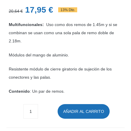
El
El
17,95
€
13% Dto.
20,64
€
precio
precio
Multifuncionales:
Uso como dos remos de 1.45m y si se
original
actual
combinan se usan como una sola pala de remo doble de
era:
es:
2.18m.
20,64 €.
17,95 €.
Módulos del mango de aluminio.
Resistente módulo de cierre giratorio de sujeción de los
conectores y las palas.
Contenido
: Un par de remos.
AÑADIR AL CARRITO
Set
de