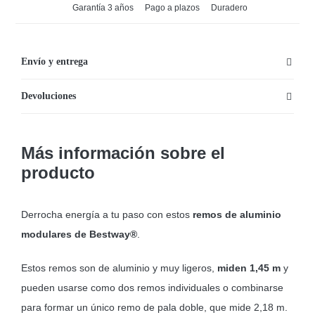
Dos
Garantía 3 años
Pago a plazos
Duradero
Remos
de
aluminio
Envío y entrega
Bestway
Devoluciones
cantidad
Más información sobre el
producto
Derrocha energía a tu paso con estos
remos de aluminio
modulares de Bestway®
.
Estos remos son de aluminio y muy ligeros,
miden 1,45 m
y
pueden usarse como dos remos individuales o combinarse
para formar un único remo de pala doble, que mide 2,18 m.