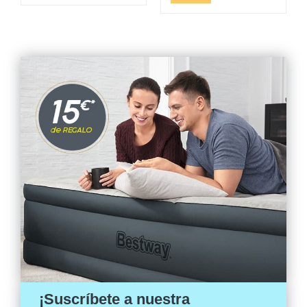
original
actual
era:
es:
3,16 €.
2,75 €.
¡Suscríbete a nuestra