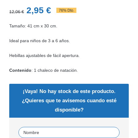
El
El
2,95
€
76% Dto.
12,06
€
precio
precio
Tamaño: 41 cm x 30 cm.
original
actual
era:
es:
Ideal para niños de 3 a 6 años.
12,06 €.
2,95 €.
Hebillas ajustables de fácil apertura.
Contenido
: 1 chaleco de natación.
¡Vaya! No hay stock de este producto.
¿Quieres que te avisemos cuando esté
disponible?