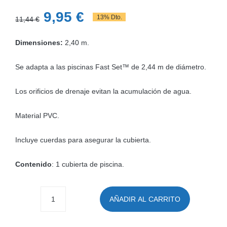
El
El
9,95
€
13% Dto.
11,44
€
precio
precio
Dimensiones:
2,40 m.
original
actual
era:
es:
Se adapta a las piscinas Fast Set™ de 2,44 m de diámetro.
11,44 €.
9,95 €.
Los orificios de drenaje evitan la acumulación de agua.
Material PVC.
Incluye cuerdas para asegurar la cubierta.
Contenido
: 1 cubierta de piscina.
AÑADIR AL CARRITO
Cubierta
redonda