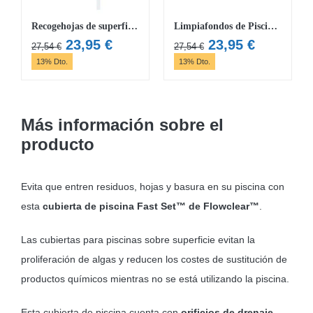
Recogehojas de superficie de piscina Flowclear
Limpiafondos de Piscina y Hojas Flowclear AquaSuction
El
El
El
El
23,95
€
23,95
€
27,54
€
27,54
€
precio
precio
precio
precio
13% Dto.
13% Dto.
original
actual
original
actual
era:
es:
era:
es:
27,54 €.
23,95 €.
27,54 €.
23,95 €.
Más información sobre el
producto
Evita que entren residuos, hojas y basura en su piscina con
esta
cubierta de piscina Fast Set™ de Flowclear™
.
Las cubiertas para piscinas sobre superficie evitan la
proliferación de algas y reducen los costes de sustitución de
productos químicos mientras no se está utilizando la piscina.
Esta cubierta de piscina cuenta con
orificios de drenaje