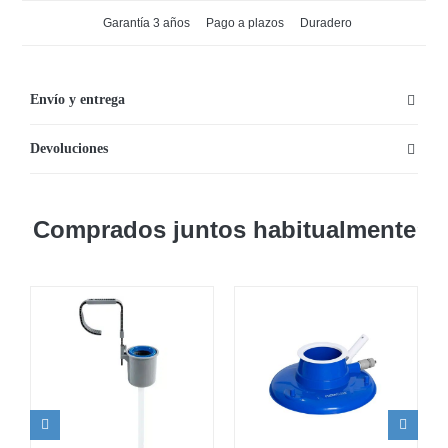
para
Garantía 3 años
Pago a plazos
Duradero
piscina
de
2,82
Envío y entrega
m
Devoluciones
x
1,96
m
Comprados juntos habitualmente
de
Flowclear
cantidad