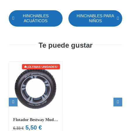
HINCHABLES
HINCHABLES PARA
ACUÁTICOS
NIÑOS
Te puede gustar
¡ÚLTIMAS UNIDADES!
Flotador Bestway Mud Master 91cm
El
El
5,50
€
6,33
€