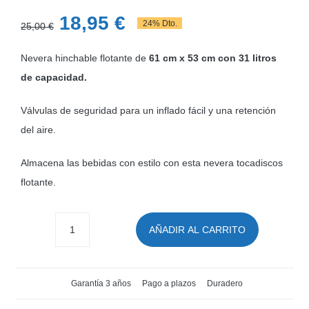
El
El
18,95
€
24% Dto.
25,00
€
precio
precio
Nevera hinchable flotante de
61 cm x 53 cm con 31 litros
original
actual
de capacidad.
era:
es:
25,00 €.
18,95 €.
Válvulas de seguridad para un inflado fácil y una retención
del aire.
Almacena las bebidas con estilo con esta nevera tocadiscos
flotante.
AÑADIR AL CARRITO
Nevera
hinchable
Party
Garantía 3 años
Pago a plazos
Duradero
Turntable