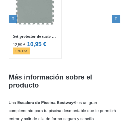
Set protector de suelo Flowclear 50×50 cm
El
El
10,95
€
12,59
€
precio
precio
13% Dto.
original
actual
era:
es:
12,59 €.
10,95 €.
Más información sobre el
producto
Una
Escalera de Piscina Bestway®
es un gran
complemento para tu piscina desmontable que te permitirá
entrar y salir de ella de forma segura y sencilla.