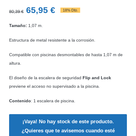
El
El
65,95
€
18% Dto.
80,39
€
precio
precio
Tamaño:
1,07 m.
original
actual
era:
es:
Estructura de metal resistente a la corrosión.
80,39 €.
65,95 €.
Compatible con piscinas desmontables de hasta 1,07 m de
altura.
El diseño de la escalera de seguridad
Flip and Lock
previene el acceso no supervisado a la piscina.
Contenido
: 1 escalera de piscina.
¡Vaya! No hay stock de este producto.
¿Quieres que te avisemos cuando esté