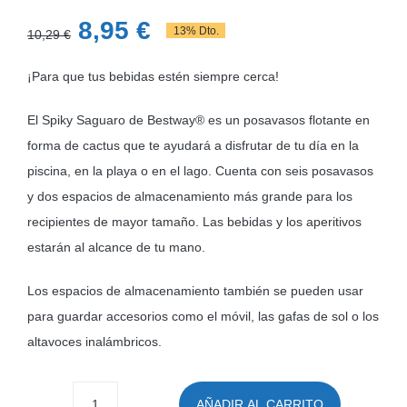
El
El
8,95
€
13% Dto.
10,29
€
precio
precio
¡Para que tus bebidas estén siempre cerca!
original
actual
era:
es:
El Spiky Saguaro de Bestway® es un posavasos flotante en
10,29 €.
8,95 €.
forma de cactus que te ayudará a disfrutar de tu día en la
piscina, en la playa o en el lago. Cuenta con seis posavasos
y dos espacios de almacenamiento más grande para los
recipientes de mayor tamaño. Las bebidas y los aperitivos
estarán al alcance de tu mano.
Los espacios de almacenamiento también se pueden usar
para guardar accesorios como el móvil, las gafas de sol o los
altavoces inalámbricos.
AÑADIR AL CARRITO