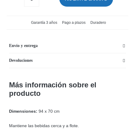
Posavasos
flotador
Spiky
Garantía 3 años
Pago a plazos
Duradero
Saguaro
de
Bestway
Envío y entrega
cantidad
Devoluciones
Más información sobre el
producto
Dimensiones:
94 x 70 cm
Mantiene las bebidas cerca y a flote.