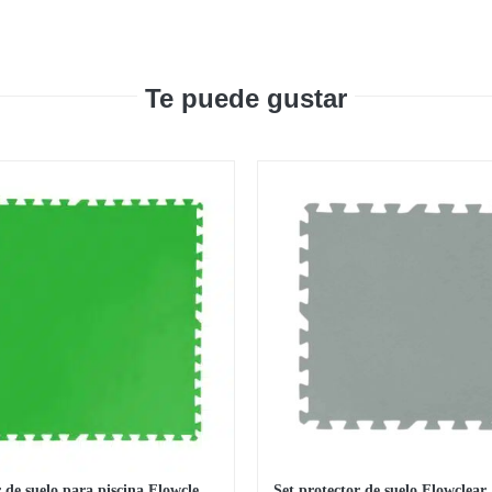
Te puede gustar
Protector de suelo para piscina Flowclear 78 x 78 cm