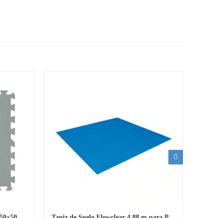
Set protector de suelo Flowclear 50×50 cm
Tapiz de Suelo Flowclear 4.88 m para Piscina