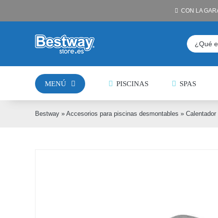
Saltar
CON LA GAR
al
contenido
Buscar:
MENÚ
PISCINAS
SPAS
Bestway
»
Accesorios para piscinas desmontables
»
Calentador