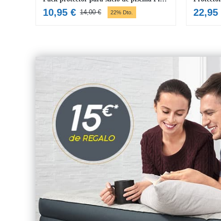
10,95
€
22,95
14,00
€
22% Dto.
El
El
precio
precio
original
actual
era:
es:
14,00 €.
10,95 €.