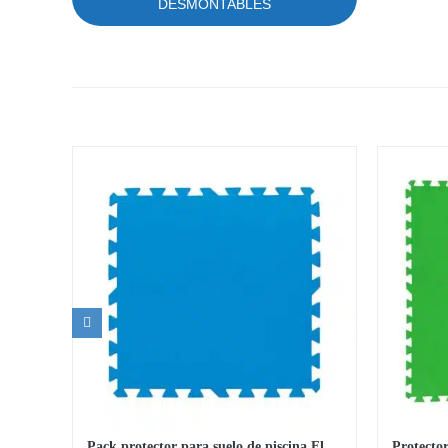
DESMONTABLES
Pack protector para suelo de piscina Flowclear 50cm x 50cm