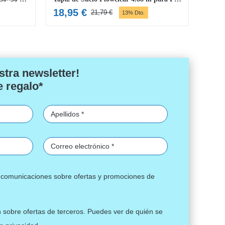
18,95
€
23,
21,79
€
13% Dto.
El
El
precio
precio
original
actual
era:
es:
21,79 €.
18,95 €.
stra newsletter!
e regalo*
ir comunicaciones sobre ofertas y promociones de
n sobre ofertas de terceros. Puedes ver de quién se