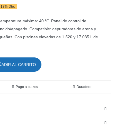
13% Dto.
l
l
recio
recio
 temperatura máxima: 40 ℃. Panel de control de
riginal
ctual
ndido/apagado. Compatible: depuradoras de arena y
queñas. Con piscinas elevadas de 1.520 y 17.035 L de
ra:
s:
60,94 €.
39,95 €.
ÑADIR AL CARRITO
Pago a plazos
Duradero