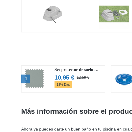
Set protector de suelo Flowclear 50×50 cm
10,95
€
12,59
€
El
El
13% Dto.
precio
precio
original
actual
era:
es:
12,59 €.
10,95 €.
Más información sobre el produ
Ahora ya puedes darte un buen baño en tu piscina en cualq