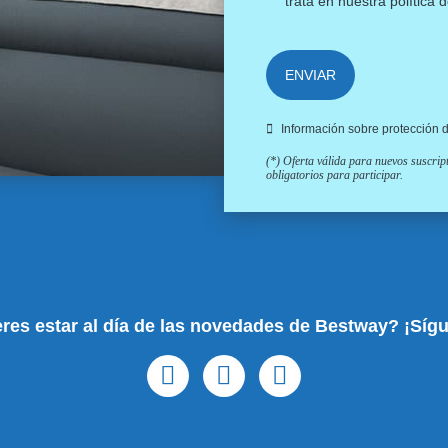
trata en nuestra
política 
ENVIAR
Información sobre protección 
(*) Oferta válida para nuevos suscri
obligatorios para participar.
res estar al día de las novedades de Bestway? ¡Síg