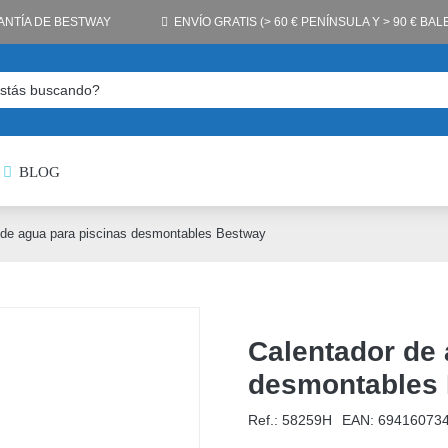
ANTÍA DE BESTWAY
ENVÍO GRATIS (> 60 € PENÍNSULA Y > 90 € BA
BLOG
 de agua para piscinas desmontables Bestway
Calentador de 
desmontables
Ref.: 58259H
EAN:
69416073