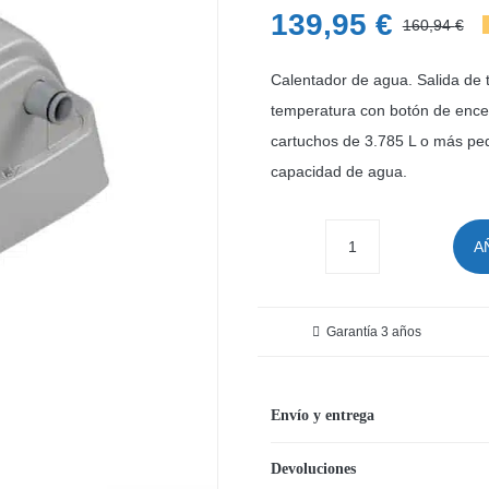
139,95
€
160,94
€
E
E
p
p
Calentador de agua. Salida de
o
a
temperatura con botón de ence
cartuchos de 3.785 L o más pe
e
e
capacidad de agua.
1
1
A
Calentador
de
agua
Garantía 3 años
para
piscinas
desmontables
Envío y entrega
Bestway
Devoluciones
cantidad