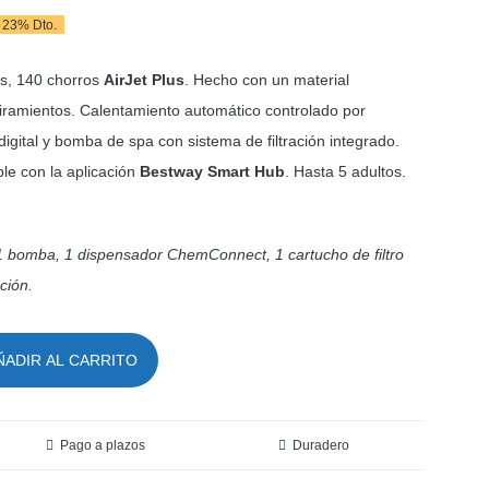
23% Dto.
l
l
recio
recio
s, 140 chorros
AirJet Plus
. Hecho con un material
riginal
ctual
tiramientos. Calentamiento automático controlado por
digital y bomba de spa con sistema de filtración integrado.
ra:
s:
le con la aplicación
Bestway Smart Hub
. Hasta 5 adultos.
44,00 €.
19,00 €.
 1 bomba, 1 dispensador ChemConnect, 1 cartucho de filtro
ción.
ÑADIR AL CARRITO
Pago a plazos
Duradero