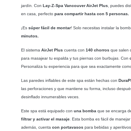
jardín. Con
Lay-Z-Spa Vancouver AirJet Plus
, puedes dis
en casa, perfecto
para compartir hasta con 5 personas.
¡Es
súper fácil de montar
! Solo necesitas instalar la bom
minutos.
El sistema
AirJet Plus
cuenta con
140 chorros
que salen d
para masajear tu espalda y tus piernas con burbujas. Con
Personaliza tu experiencia para que sea exactamente como
Las paredes inflables de este spa están hechas con
DuraP
las perforaciones y que mantiene su forma, incluso después
desinflado innumerables veces.
Este spa está equipado con
una bomba
que se encarga 
filtrar y activar el masaje
. Esta bomba es fácil de manejar 
además, cuenta
con portavasos
para bebidas y aperitivos