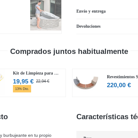
para
3-
Envío y entrega
5
Devoluciones
personas
Lay-
Z-
Comprados juntos habitualmente
Spa
Vancouver
AirJet
Kit de Limpieza para Lay- Z-Spa Bestway
cantidad
19,95
€
22,94
€
El
El
220,00
€
13% Dto.
precio
precio
original
actual
era:
es:
22,94 €.
19,95 €.
cto
Características t
 y burbujeante en tu propio