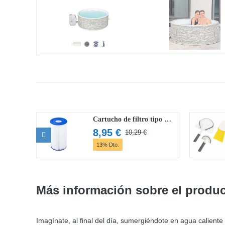
Cartucho de filtro tipo IV Flowclear
8,95
€
10,29
€
El
El
13% Dto.
precio
precio
original
actual
era:
es:
10,29 €.
8,95 €.
Más información sobre el produ
Imagínate, al final del día, sumergiéndote en agua caliente