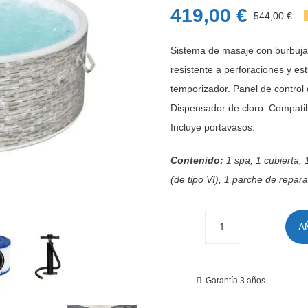
419,00
€
544,00
€
E
E
p
p
Sistema de masaje con burbuja
o
a
resistente a perforaciones y es
temporizador. Panel de control 
e
e
Dispensador de cloro. Compatib
5
4
Incluye portavasos.
Contenido:
1 spa, 1 cubierta,
(de tipo VI), 1 parche de repara
A
Spa
de
hidromasaje
Garantía 3 años
inflable