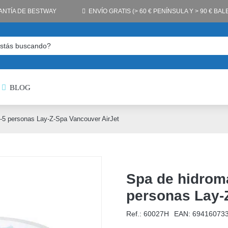
ANTÍA DE BESTWAY
ENVÍO GRATIS (> 60 € PENÍNSULA Y > 90 € BA
BLOG
3-5 personas Lay-Z-Spa Vancouver AirJet
Spa de hidroma
personas Lay-
Ref.: 60027H
EAN:
69416073