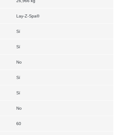
26,966 kg
Lay-Z-Spa®
Sí
Sí
No
Sí
Sí
No
60