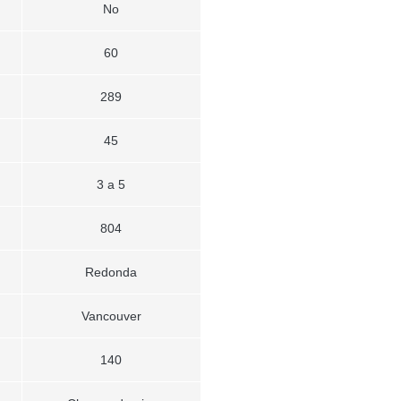
No
60
289
45
3 a 5
804
Redonda
Vancouver
140