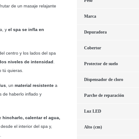
Peso
frutar de un masaje relajante
Marca
ba, y
el spa se infla en
Depuradora
Cobertor
el centro y los lados del spa
dos niveles de intensidad
.
Protector de suelo
 tú quieras.
Dispensador de cloro
lus
, un
material resistente
a
 de haberlo inflado y
Parche de reparación
Luz LED
de
hincharlo, calentar el agua,
desde el interior del spa y,
Alto (cm)
.