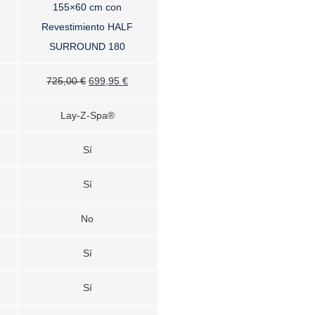
155×60 cm con
Revestimiento HALF
SURROUND 180
El
El
725,00
€
699,95
€
ecio
precio
precio
Lay-Z-Spa®
tual
original
actual
:
era:
es:
Sí
9,00 €.
725,00 €.
699,95 €.
Sí
No
Sí
Sí