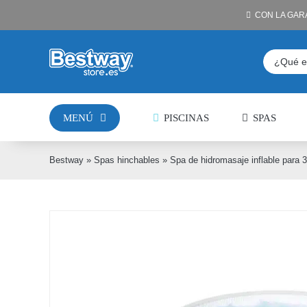
Saltar
CON LA GAR
al
contenido
Buscar:
MENÚ
PISCINAS
SPAS
Bestway
»
Spas hinchables
»
Spa de hidromasaje inflable para 