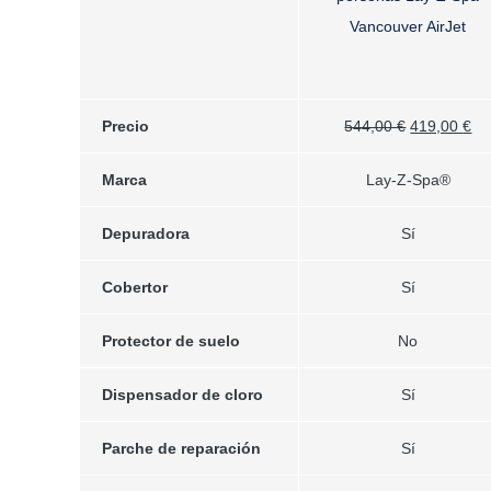
Vancouver AirJet
El
El
Precio
544,00
€
419,00
€
precio
pr
Marca
Lay-Z-Spa®
original
ac
era:
es
Depuradora
Sí
544,00 €.
41
Cobertor
Sí
Protector de suelo
No
Dispensador de cloro
Sí
Parche de reparación
Sí