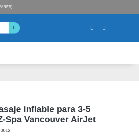
LEARES)
saje inflable para 3-5
Z-Spa Vancouver AirJet
30012