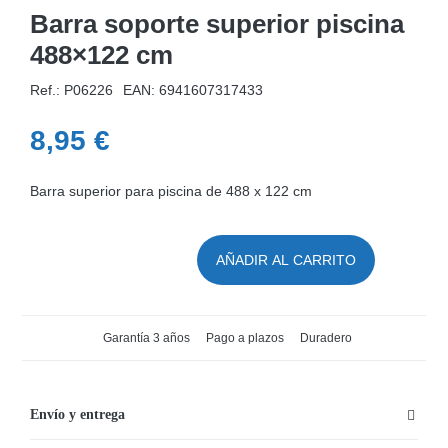
Barra soporte superior piscina
488×122 cm
Ref.: P06226
EAN:
6941607317433
8,95
€
Barra superior para piscina de 488 x 122 cm
AÑADIR AL CARRITO
Barra
soporte
superior
Garantía 3 años
Pago a plazos
Duradero
piscina
488x122
cm
Envío y entrega
cantidad