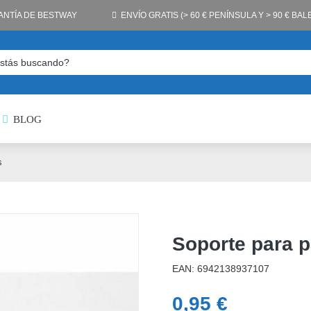
ANTÍA DE BESTWAY
ENVÍO GRATIS (> 60 € PENÍNSULA Y > 90 € BA
BLOG
s
Soporte para p
EAN:
6942138937107
0,95
€