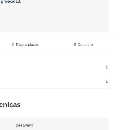
e privacidad
.
Pago a plazos
Duradero
écnicas
Bestway®