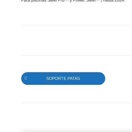
Para piscinas Steel Pro™ y Power Steel™ | hasta 2024.
SOPORTE PATAS