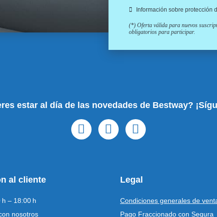
Información sobre protección 
(*) Oferta válida para nuevos suscri
obligatorios para participar.
res estar al día de las novedades de Bestway? ¡Síg
n al cliente
Legal
 h – 18:00 h
Condiciones generales de vent
con nosotros
Pago Fraccionado con Sequra