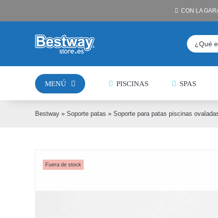
Saltar
CON LA GAR
al
contenido
Buscar:
MENÚ
PISCINAS
SPAS
Bestway
»
Soporte patas
»
Soporte para patas piscinas ovalada
Fuera de stock