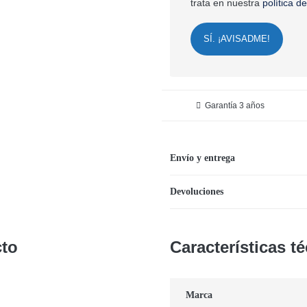
trata en nuestra
política d
SÍ. ¡AVISADME!
Garantía 3 años
Envío y entrega
Devoluciones
cto
Características t
Marca