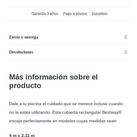
rectangular
para
Garantía 3 años
Pago a plazos
Duradero
piscinas
desmontables
de
Envío y entrega
4
Devoluciones
x
2,11m
cantidad
Más información sobre el
producto
Dale a tu piscina el cuidado que se merece incluso cuando
no la estés utilizando. Esta cubierta rectangular Bestway®
encaja perfectamente en modelos cuyas medidas sean:
4 m x 2,11 m