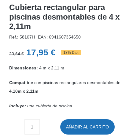
Cubierta rectangular para
piscinas desmontables de 4 x
2,11m
Ref.: 58107H
EAN:
6941607354650
El
El
17,95
€
13% Dto.
20,64
€
precio
precio
Dimensiones:
4 m x 2,11 m
original
actual
era:
es:
Compatible
con piscinas rectangulares desmontables de
20,64 €.
17,95 €.
4,10m x 2,11m
Incluye:
una cubierta de piscina
AÑADIR AL CARRITO
Cubierta