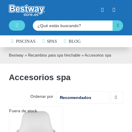
Saltar
al
contenido
Buscar:
Toggle
Navigation
PISCINAS
PISCINAS DESMONTABLES
SPAS
BLOG
SPAS HINCHABLES
Bestway
»
Recambios para spa hinchable
»
Accesorios spa
TABLAS DE PADDLE SURF
Accesorios spa
KAYAKS HINCHABLES
BARCAS HINCHABLES
Ordenar por
Recomendados
HINCHABLES ACUÁTICOS
Fuera de stock
NATACIÓN
COLCHONES HINCHABLES