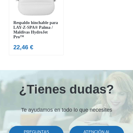
MOBILIARIO HINCHABLE
CAMPING
Respaldo hinchable para
LAY-Z-SPA® Palma /
ACCESORIOS DE PISCINAS
Maldivas HydroJet
Pro™
RECAMBIOS DE PISCINAS
22,46
€
RECAMBIOS DE SPAS
¿Tienes dudas?
Te ayudamos en todo lo que necesites
PREGUNTAS
ATENCIÓN AL