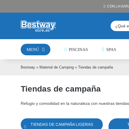
Saltar
CON LA GAR
al
contenido
Buscar:
MENÚ
PISCINAS
SPAS
Bestway
»
Material de Camping
»
Tiendas de campaña
Tiendas de campaña
Refugio y comodidad en la naturaleza con nuestras tiendas
TIENDAS DE CAMPAÑA LIGERAS