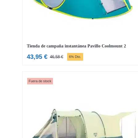
Tienda de campaña instantánea Pavillo Coolmount 2
43,95
€
46,58
€
6% Dto.
El
El
precio
precio
original
actual
era:
es:
Fuera de stock
46,58 €.
43,95 €.