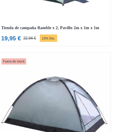
Tienda de campaña Ramble x 2, Pavillo 2m x 1m x 1m
19,95
€
22,94
€
13% Dto.
El
El
precio
precio
original
actual
era:
es:
Fuera de stock
22,94 €.
19,95 €.