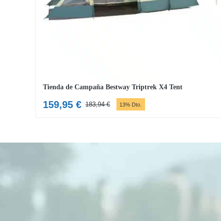
Tienda de Campaña Bestway Triptrek X4 Tent
159,95
€
183,94
€
13% Dto.
El
El
precio
precio
original
actual
era:
es:
183,94 €.
159,95 €.