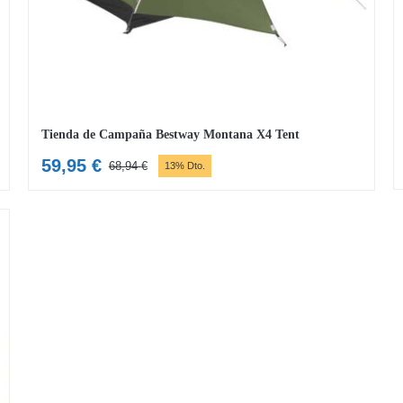
Tienda de Campaña Bestway Montana X4 Tent
59,95
€
68,94
€
13% Dto.
El
El
precio
precio
original
actual
era:
es:
68,94 €.
59,95 €.