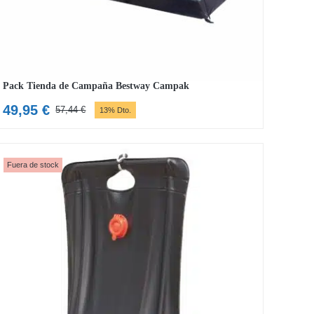
Pack Tienda de Campaña Bestway Campak
49,95
€
57,44
€
13% Dto.
El
El
precio
precio
original
actual
era:
es:
Fuera de stock
57,44 €.
49,95 €.