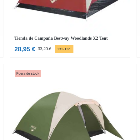
Tienda de Campaña Bestway Woodlands X2 Tent
28,95
€
33,29
€
13% Dto.
El
El
precio
precio
original
actual
era:
es:
Fuera de stock
33,29 €.
28,95 €.