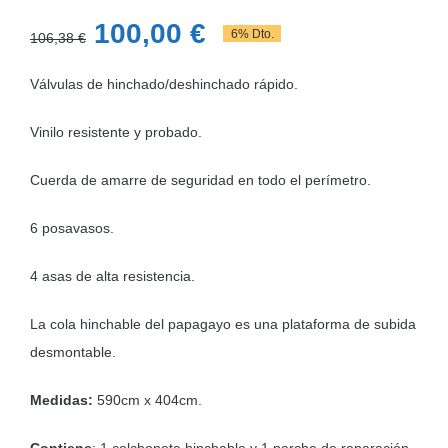
El
El
100,00
€
6% Dto.
106,38
€
precio
precio
Válvulas de hinchado/deshinchado rápido.
original
actual
era:
es:
Vinilo resistente y probado.
106,38 €.
100,00 €.
Cuerda de amarre de seguridad en todo el perímetro.
6 posavasos.
4 asas de alta resistencia.
La cola hinchable del papagayo es una plataforma de subida
desmontable.
Medidas:
590cm x 404cm.