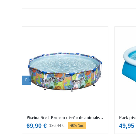
Piscina Steel Pro con diseño de animales de colores
69,90
€
49,95
126,44
€
45% Dto.
El
El