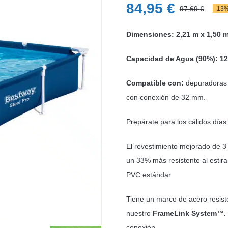
84,95
€
97,69
€
13%
El
El
pre
pre
Dimensiones: 2,21 m x 1,50 
ori
act
Capacidad de Agua (90%): 12
era
es:
97,
84,
Compatible con:
depuradoras d
con conexión de 32 mm.
Prepárate para los cálidos días
El revestimiento mejorado de 
un 33% más resistente al estir
PVC estándar
Tiene un marco de acero resist
nuestro
FrameLink System™.
conexión.