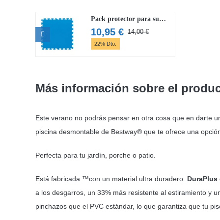
Pack protector para suelo de piscina Flowclear 50cm x 50cm
10,95
€
14,00
€
El
El
22% Dto.
precio
precio
original
actual
era:
es:
14,00 €.
10,95 €.
Más información sobre el produ
Este verano no podrás pensar en otra cosa que en darte u
piscina desmontable de Bestway® que te ofrece una opción
Perfecta para tu jardín, porche o patio.
Está fabricada ™con un material ultra duradero.
DuraPlus
a los desgarros, un 33% más resistente al estiramiento y u
pinchazos que el PVC estándar, lo que garantiza que tu pis