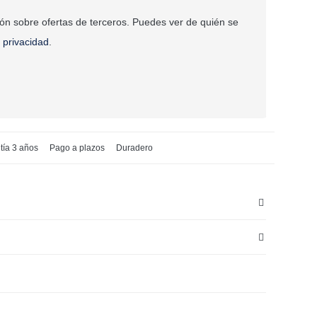
ión sobre ofertas de terceros. Puedes ver de quién se
e privacidad
.
tía 3 años
Pago a plazos
Duradero