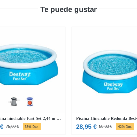
Te puede gustar
Pack piscina hinchable Fast Set 2,44 m x 61 cm
€
28,95
€
75,00
€
50,00
€
33% Dto.
42% Dto.
El
El
El
El