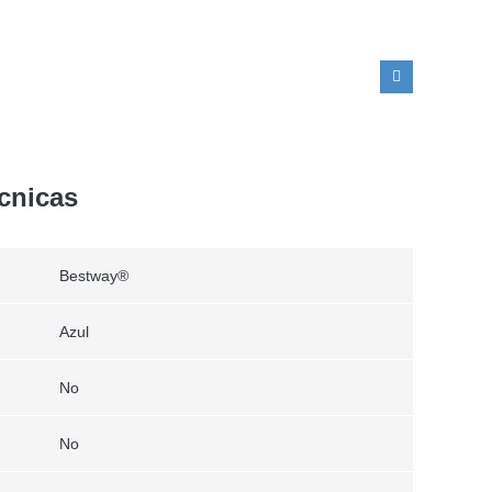
écnicas
Bestway®
Azul
No
No