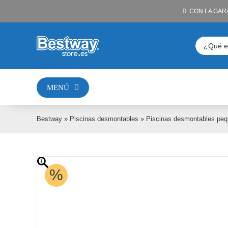
Saltar
CON LA GAR
al
contenido
Buscar:
MENÚ
Bestway
»
Piscinas desmontables
»
Piscinas desmontables pe
%