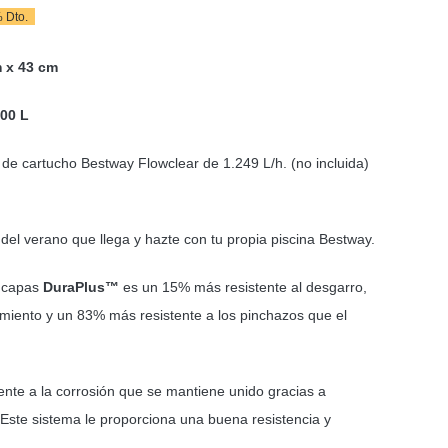
 Dto.
cio
cio
m x 43 cm
ginal
ual
00 L
:
69 €.
95 €.
e cartucho Bestway Flowclear de 1.249 L/h. (no incluida)
 del verano que llega y hazte con tu propia piscina Bestway.
3 capas
DuraPlus™
es un 15% más resistente al desgarro,
amiento y un 83% más resistente a los pinchazos que el
ente a la corrosión que se mantiene unido gracias a
Este sistema le proporciona una buena resistencia y