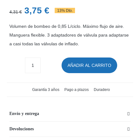
El
El
3,75
€
13% Dto.
4,31
€
precio
precio
Volumen de bombeo de 0,85 L/ciclo. Máximo flujo de aire.
original
actual
Manguera flexible. 3 adaptadores de válvula para adaptarse
era:
es:
a casi todas las válvulas de inflado.
4,31 €.
3,75 €.
AÑADIR AL CARRITO
Bomba
de
aire
Garantía 3 años
Pago a plazos
Duradero
manual
850
ML
Envío y entrega
Bestway
Devoluciones
Air
Hammer