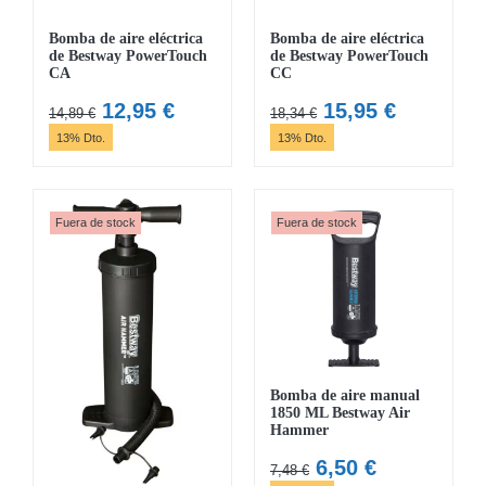
Bomba de aire eléctrica
Bomba de aire eléctrica
de Bestway PowerTouch
de Bestway PowerTouch
CA
CC
El
El
El
El
12,95
€
15,95
€
14,89
€
18,34
€
precio
precio
precio
precio
13% Dto.
13% Dto.
original
actual
original
actual
era:
es:
era:
es:
14,89 €.
12,95 €.
18,34 €.
15,95 €.
Fuera de stock
Fuera de stock
Bomba de aire manual
1850 ML Bestway Air
Hammer
El
El
6,50
€
7,48
€