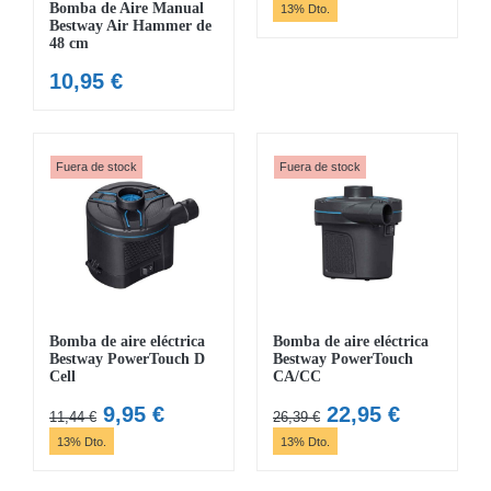
precio
precio
Bomba de Aire Manual
13% Dto.
Bestway Air Hammer de
original
actual
48 cm
era:
es:
10,95
€
7,48 €.
6,50 €.
Fuera de stock
Fuera de stock
Bomba de aire eléctrica
Bomba de aire eléctrica
Bestway PowerTouch D
Bestway PowerTouch
Cell
CA/CC
El
El
El
El
9,95
€
22,95
€
11,44
€
26,39
€
precio
precio
precio
precio
13% Dto.
13% Dto.
original
actual
original
actual