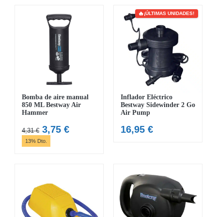
era:
es:
4,31 €.
3,75 €.
¡ÚLTIMAS UNIDADES!
Bomba de aire manual
Inflador Eléctrico
850 ML Bestway Air
Bestway Sidewinder 2 Go
Hammer
Air Pump
El
El
3,75
€
16,95
€
4,31
€
precio
precio
13% Dto.
original
actual
era:
es:
4,31 €.
3,75 €.