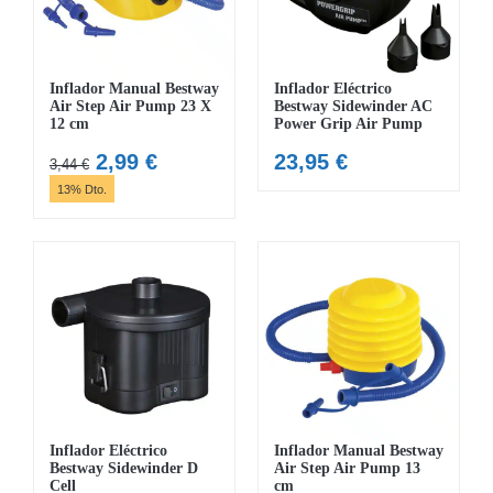
Inflador Manual Bestway
Inflador Eléctrico
Air Step Air Pump 23 X
Bestway Sidewinder AC
12 cm
Power Grip Air Pump
El
El
2,99
€
23,95
€
3,44
€
precio
precio
13% Dto.
original
actual
era:
es:
3,44 €.
2,99 €.
Inflador Eléctrico
Inflador Manual Bestway
Bestway Sidewinder D
Air Step Air Pump 13
Cell
cm