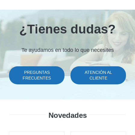
era:
es:
era:
es:
11,44 €.
9,95 €.
26,39 €.
22,95 €.
¿Tienes dudas?
Te ayudamos en todo lo que necesites
PREGUNTAS
ATENCIÓN AL
FRECUENTES
CLIENTE
Novedades