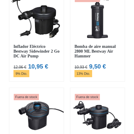
Inflador Eléctrico
Bomba de aire manual
Bestway Sidewinder 2 Go
2800 ML Bestway Air
DC Air Pump
Hammer
El
El
El
El
10,95
€
9,50
€
12,06
€
10,93
€
precio
precio
precio
precio
9% Dto.
13% Dto.
original
actual
original
actual
era:
es:
era:
es:
12,06 €.
10,95 €.
10,93 €.
9,50 €.
Fuera de stock
Fuera de stock