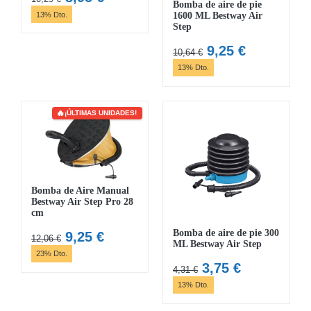
Bomba de aire de pie
precio
precio
13% Dto.
1600 ML Bestway Air
Step
original
actual
era:
es:
El
El
9,25
€
10,64
€
10,29 €.
8,95 €.
precio
precio
13% Dto.
original
actual
era:
es:
10,64 €.
9,25 €.
¡ÚLTIMAS UNIDADES!
Bomba de Aire Manual
Bestway Air Step Pro 28
cm
Bomba de aire de pie 300
El
El
9,25
€
12,06
€
ML Bestway Air Step
precio
precio
23% Dto.
El
El
3,75
€
original
actual
4,31
€
precio
precio
era:
es:
13% Dto.
original
actual
12,06 €.
9,25 €.