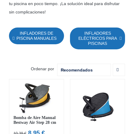
tu piscina en poco tiempo. ¡La solución ideal para disfrutar
sin complicaciones!
INFLADORES DE
INFLADORES
PISCINA MANUALES
ELÉCTRICOS PARA
PISCINAS
Ordenar por
Recomendados
Bomba de Aire Manual
Bestway Air Step 28 cm
El
El
8,95
€
10,29
€