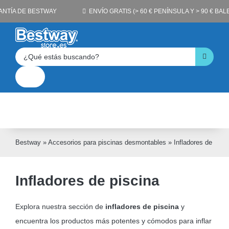
Saltar
ANTÍA DE BESTWAY
ENVÍO GRATIS (> 60 € PENÍNSULA Y > 90 € BA
al
contenido
Buscar:
Toggle
Navigation
Cuenta
Carrito
Bestway
»
Accesorios para piscinas desmontables
»
Infladores de pisc
Infladores de piscina
Explora nuestra sección de
infladores de piscina
y
encuentra los productos más potentes y cómodos para inflar