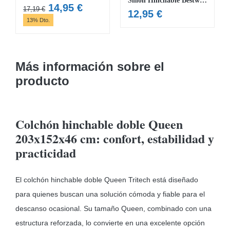
Sillón Hinchable Bestway Glitter Dream
El
El
14,95
€
17,19
€
12,95
€
precio
precio
13% Dto.
original
actual
era:
es:
17,19 €.
14,95 €.
Más información sobre el
producto
Colchón hinchable doble Queen
203x152x46 cm: confort, estabilidad y
practicidad
El colchón hinchable doble Queen Tritech está diseñado
para quienes buscan una solución cómoda y fiable para el
descanso ocasional. Su tamaño Queen, combinado con una
estructura reforzada, lo convierte en una excelente opción