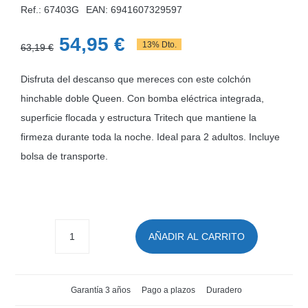
Ref.: 67403G
EAN:
6941607329597
El
El
54,95
€
13% Dto.
63,19
€
precio
precio
Disfruta del descanso que mereces con este colchón
original
actual
hinchable doble Queen. Con bomba eléctrica integrada,
era:
es:
superficie flocada y estructura Tritech que mantiene la
63,19 €.
54,95 €.
firmeza durante toda la noche. Ideal para 2 adultos. Incluye
bolsa de transporte.
AÑADIR AL CARRITO
Colchón
hinchable
de
Garantía 3 años
Pago a plazos
Duradero
matrimonio