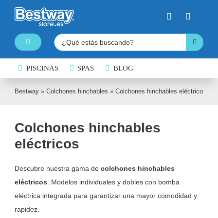
Saltar
al
contenido
Buscar:
Toggle
Navigation
PISCINAS
PISCINAS DESMONTABLES
SPAS
BLOG
SPAS HINCHABLES
Bestway
»
Colchones hinchables
»
Colchones hinchables eléctricos
TABLAS DE PADDLE SURF
Colchones hinchables
KAYAKS HINCHABLES
eléctricos
BARCAS HINCHABLES
HINCHABLES ACUÁTICOS
Descubre nuestra gama de
colchones hinchables
eléctricos
. Modelos individuales y dobles con bomba
NATACIÓN
eléctrica integrada para garantizar una mayor comodidad y
COLCHONES HINCHABLES
rapidez.