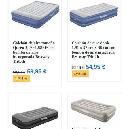
Colchón de aire tamaño
Colchón de aire doble
Queen 2,03×1,52×46 cm
1,91 x 97 cm x 46 cm con
bomba de aire
bomba de aire integrada
incorporada Bestway
Bestway Tritech
Tritech
El
El
54,95
€
63,19
€
El
El
59,95
€
68,94
€
precio
precio
13% Dto.
precio
precio
13% Dto.
original
actual
original
actual
era:
es:
era:
es:
63,19 €.
54,95 €.
68,94 €.
59,95 €.