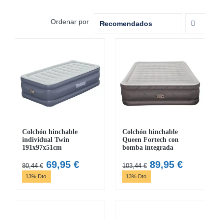
MOBILIARIO HINCHABLE
Ordenar por
Recomendados
CAMPING
ACCESORIOS DE PISCINAS
RECAMBIOS DE PISCINAS
RECAMBIOS DE SPAS
Colchón hinchable
Colchón hinchable
individual Twin
Queen Fortech con
191x97x51cm
bomba integrada
El
El
El
El
69,95
€
89,95
€
80,44
€
103,44
€
precio
precio
precio
precio
13% Dto.
13% Dto.
original
actual
original
actual
era:
es:
era:
es:
80,44 €.
69,95 €.
103,44 €.
89,95 €.