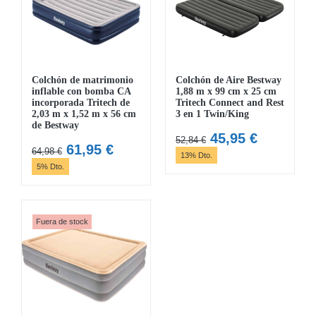
Colchón de matrimonio
Colchón de Aire Bestway
inflable con bomba CA
1,88 m x 99 cm x 25 cm
incorporada Tritech de
Tritech Connect and Rest
2,03 m x 1,52 m x 56 cm
3 en 1 Twin/King
de Bestway
El
El
45,95
€
52,84
€
El
El
61,95
€
64,98
€
precio
precio
13% Dto.
precio
precio
5% Dto.
original
actual
original
actual
era:
es:
era:
es:
52,84 €.
45,95 €.
64,98 €.
61,95 €.
Fuera de stock