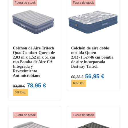
63,19 €.
54,95 €.
80,44 €.
69,95 €.
Fuera de stock
Fuera de stock
Colchón de Aire Tritech
Colchón de aire doble
QuadComfort Queen de
medida Queen
2,03 m x 1,52 m x 51 cm
2,03×1,52×46 cm bomba
con Bomba de Aire CA
de aire incorporada
Integrada y
Bestway Tritech
Revestimiento
El
El
56,95
€
Antimicrobiano
60,38
€
precio
precio
6% Dto.
El
El
78,95
€
83,38
€
original
actual
precio
precio
5% Dto.
era:
es:
original
actual
60,38 €.
56,95 €.
era:
es:
83,38 €.
78,95 €.
Fuera de stock
Fuera de stock