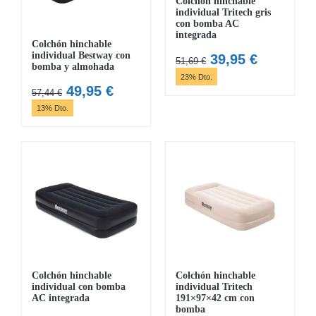
Colchón hinchable
individual Tritech gris
con bomba AC
integrada
Colchón hinchable
individual Bestway con
El
El
39,95
€
51,69
€
bomba y almohada
precio
precio
23% Dto.
El
El
49,95
€
original
actual
57,44
€
precio
precio
era:
es:
13% Dto.
original
actual
51,69 €.
39,95 €.
era:
es:
57,44 €.
49,95 €.
Colchón hinchable
Colchón hinchable
individual con bomba
individual Tritech
AC integrada
191×97×42 cm con
bomba