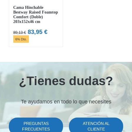
Cama Hinchable
Bestway Raised Foamtop
Comfort (Doble)
203x152x46 cm
El
El
83,95
€
89,13
€
precio
precio
6% Dto.
original
actual
era:
es:
89,13 €.
83,95 €.
¿Tienes dudas?
Te ayudamos en todo lo que necesites
PREGUNTAS
ATENCIÓN AL
FRECUENTES
CLIENTE