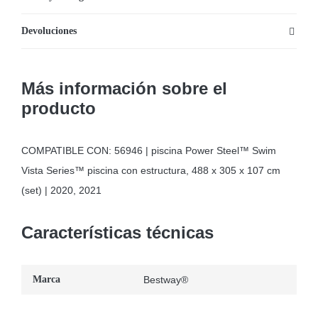
488
Devoluciones
x
305
x
Más información sobre el
107
producto
cm
cantidad
COMPATIBLE CON: 56946 | piscina Power Steel™ Swim
Vista Series™ piscina con estructura, 488 x 305 x 107 cm
(set) | 2020, 2021
Características técnicas
Marca
Bestway®