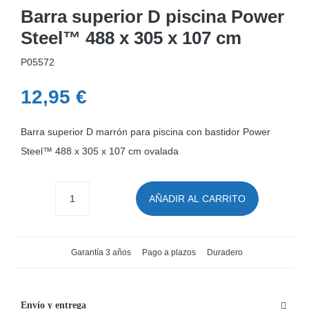
Barra superior D piscina Power
Steel™ 488 x 305 x 107 cm
P05572
12,95
€
Barra superior D marrón para piscina con bastidor Power
Steel™ 488 x 305 x 107 cm ovalada
AÑADIR AL CARRITO
Barra
superior
D
Garantía 3 años
Pago a plazos
Duradero
piscina
Power
Steel™
Envío y entrega