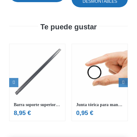
DESMONTABLES
Te puede gustar
Barra soporte superior piscina 488×122 cm
Junta tórica para manguera de Φ32mm
8,95
€
0,95
€