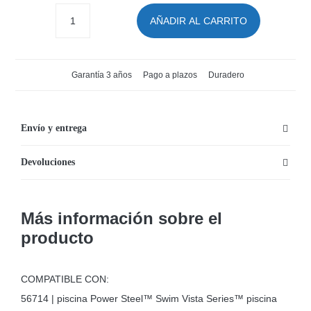
AÑADIR AL CARRITO
Protector
de
suelo
Garantía 3 años
Pago a plazos
Duradero
para
piscinas
427
Envío y entrega
x
Devoluciones
250
cm
cantidad
Más información sobre el
producto
COMPATIBLE CON:
56714 | piscina Power Steel™ Swim Vista Series™ piscina