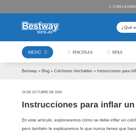
Saltar
CON LA GAR
al
contenido
Buscar:
MENÚ
PISCINAS
SPAS
Bestway
»
Blog
»
Colchones hinchables
»
Instrucciones para inf
16 DE OCTUBRE DE 2024
Instrucciones para inflar un
En este artículo, exploraremos cómo se debe inflar un colch
pero también te explicaremos lo que nunca tienes que hace