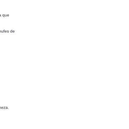
a que
hufes de
meza.