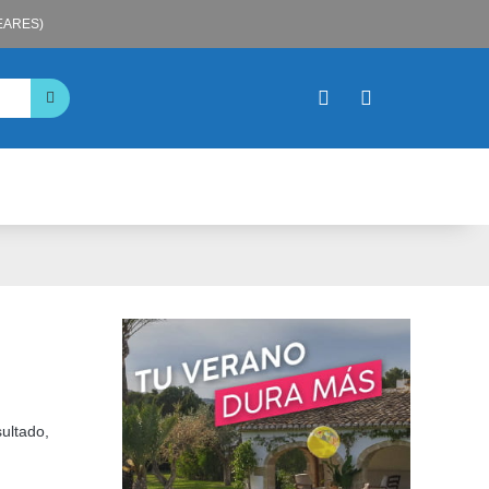
LEARES)
sultado,