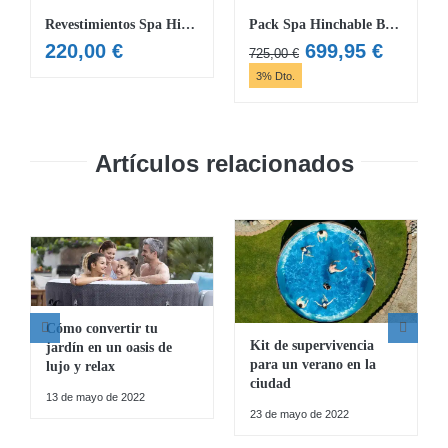
Revestimientos Spa Hinchable Half Surround 180
Pack Spa Hinchable Bestway Lay-Z-Spa Vancouver Para 3-5 personas Redondo 155×60 cm con Revestimiento HALF SURROUND 180
El
El
220,00
€
699,95
€
725,00
€
precio
precio
3% Dto.
original
actual
era:
es:
725,00 €.
699,95 
Artículos relacionados
Cómo convertir tu
Kit de supervivencia
jardín en un oasis de
para un verano en la
lujo y relax
ciudad
13 de mayo de 2022
23 de mayo de 2022