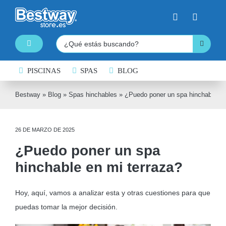
Saltar
al
contenido
Buscar:
Toggle
Navigation
PISCINAS
PISCINAS DESMONTABLES
SPAS
BLOG
SPAS HINCHABLES
Bestway
»
Blog
»
Spas hinchables
»
¿Puedo poner un spa hinchable en
TABLAS DE PADDLE SURF
26 DE MARZO DE 2025
KAYAKS HINCHABLES
¿Puedo poner un spa
BARCAS HINCHABLES
hinchable en mi terraza?
HINCHABLES ACUÁTICOS
Hoy, aquí, vamos a analizar esta y otras cuestiones para que
NATACIÓN
puedas tomar la mejor decisión.
COLCHONES HINCHABLES