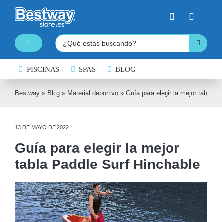
Saltar
al
contenido
Buscar:
Toggle
Navigation
PISCINAS
PISCINAS DESMONTABLES
SPAS
BLOG
SPAS HINCHABLES
Bestway
»
Blog
»
Material deportivo
»
Guía para elegir la mejor tabla P
TABLAS DE PADDLE SURF
13 DE MAYO DE 2022
KAYAKS HINCHABLES
Guía para elegir la mejor
BARCAS HINCHABLES
tabla Paddle Surf Hinchable
HINCHABLES ACUÁTICOS
NATACIÓN
COLCHONES HINCHABLES