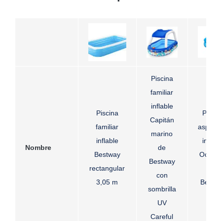
Piscina
familiar
inflable
Piscina
Pisci
Capitán
familiar
aspers
marino
inflable
inflab
Nombre
de
Bestway
OctoPo
Bestway
rectangular
de
con
3,05 m
Bestw
sombrilla
UV
Careful