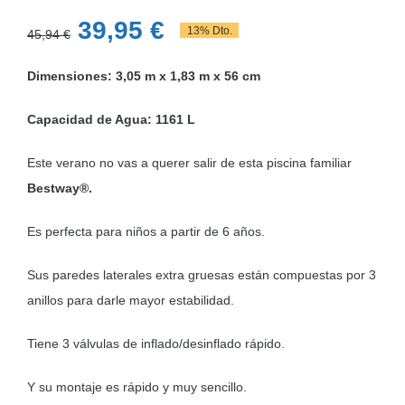
El
El
39,95
€
13% Dto.
45,94
€
precio
precio
Dimensiones: 3,05 m x 1,83 m x 56 cm
original
actual
era:
es:
Capacidad de Agua: 1161 L
45,94 €.
39,95 €.
Este verano no vas a querer salir de esta piscina familiar
Bestway®.
Es perfecta para niños a partir de 6 años.
Sus paredes laterales extra gruesas están compuestas por 3
anillos para darle mayor estabilidad.
Tiene 3 válvulas de inflado/desinflado rápido.
Y su montaje es rápido y muy sencillo.