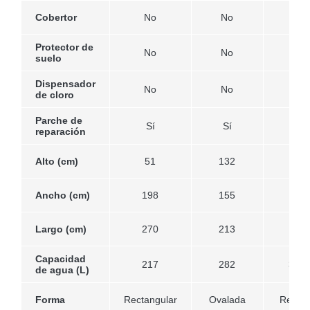
Cobertor
No
No
No
Protector de
No
No
No
suelo
Dispensador
No
No
No
de cloro
Parche de
Sí
Sí
Sí
reparación
Alto (cm)
51
132
76
Ancho (cm)
198
155
274
Largo (cm)
270
213
274
Capacidad
217
282
315
de agua (L)
Forma
Rectangular
Ovalada
Redon