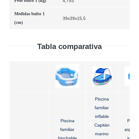
Peso bulto 1 (kg)
4,793
Medidas bulto 1
39x39x15,5
(cm)
Tabla comparativa
Piscina
familiar
inflable
Piscina
Pisci
Capitán
familiar
aspers
marino
hinchable
inflab