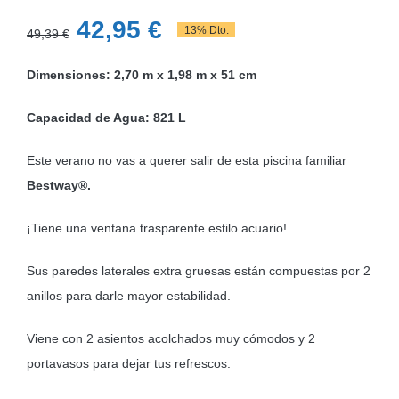
El
El
42,95
€
13% Dto.
49,39
€
precio
precio
Dimensiones: 2,70 m x 1,98 m x 51 cm
original
actual
era:
es:
Capacidad de Agua: 821 L
49,39 €.
42,95 €.
Este verano no vas a querer salir de esta piscina familiar
Bestway®.
¡Tiene una ventana trasparente estilo acuario!
Sus paredes laterales extra gruesas están compuestas por 2
anillos para darle mayor estabilidad.
Viene con 2 asientos acolchados muy cómodos y 2
portavasos para dejar tus refrescos.