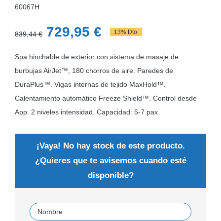
60067H
El
El
729,95
€
13% Dto.
839,44
€
precio
precio
Spa hinchable de exterior con sistema de masaje de
original
actual
burbujas AirJet™, 180 chorros de aire. Paredes de
era:
es:
DuraPlus™. Vigas internas de tejido MaxHold™.
839,44 €.
729,95 €.
Calentamiento automático Freeze Shield™. Control desde
App. 2 niveles intensidad. Capacidad: 5-7 pax.
¡Vaya! No hay stock de este producto.
¿Quieres que te avisemos cuando esté
disponible?