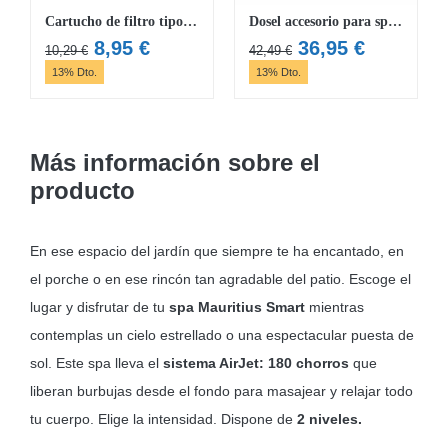
Cartucho de filtro tipo IV Flowclear
Dosel accesorio para spa Lay-Z-Spa
El
El
El
El
8,95
€
36,95
€
10,29
€
42,49
€
precio
precio
precio
precio
13% Dto.
13% Dto.
original
actual
original
actual
era:
es:
era:
es:
10,29 €.
8,95 €.
42,49 €.
36,95 €.
Más información sobre el
producto
En ese espacio del jardín que siempre te ha encantado, en
el porche o en ese rincón tan agradable del patio. Escoge el
lugar y disfrutar de tu
spa Mauritius Smart
mientras
contemplas un cielo estrellado o una espectacular puesta de
sol. Este spa lleva el
sistema AirJet: 180 chorros
que
liberan burbujas desde el fondo para masajear y relajar todo
tu cuerpo. Elige la intensidad. Dispone de
2 niveles.