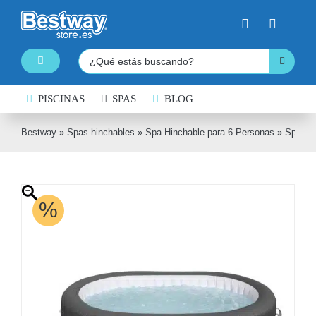
Saltar
al
contenido
Buscar:
Toggle
Navigation
PISCINAS
PISCINAS DESMONTABLES
SPAS
BLOG
SPAS HINCHABLES
Bestway
»
Spas hinchables
»
Spa Hinchable para 6 Personas
»
Spa de 
TABLAS DE PADDLE SURF
KAYAKS HINCHABLES
%
BARCAS HINCHABLES
HINCHABLES ACUÁTICOS
NATACIÓN
COLCHONES HINCHABLES