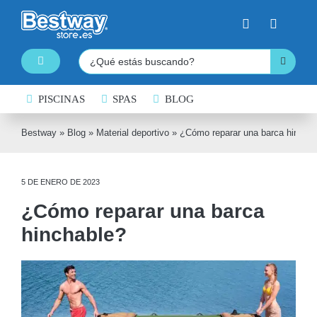
Saltar
al
contenido
Buscar:
Toggle
Navigation
PISCINAS
PISCINAS DESMONTABLES
SPAS
BLOG
SPAS HINCHABLES
Bestway
»
Blog
»
Material deportivo
»
¿Cómo reparar una barca hincha
TABLAS DE PADDLE SURF
5 DE ENERO DE 2023
KAYAKS HINCHABLES
¿Cómo reparar una barca
BARCAS HINCHABLES
hinchable?
HINCHABLES ACUÁTICOS
NATACIÓN
COLCHONES HINCHABLES