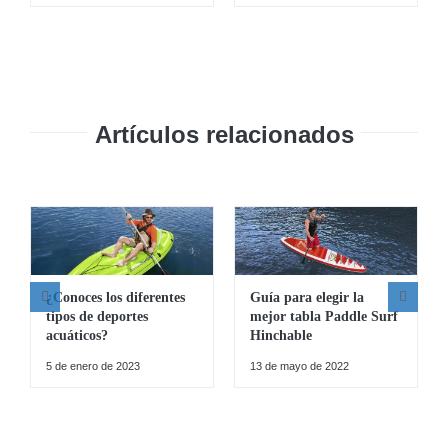
original
actual
original
actual
era:
es:
era:
es:
33,35 €.
29,00 €.
12,06 €.
7,95 €.
Artículos relacionados
¿Conoces los diferentes
Guía para elegir la
tipos de deportes
mejor tabla Paddle Surf
acuáticos?
Hinchable
5 de enero de 2023
13 de mayo de 2022