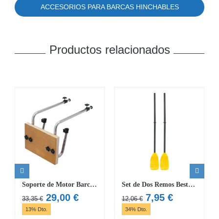
ACCESORIOS PARA BARCAS HINCHABLES
Productos relacionados
Soporte de Motor Barcas Hinchables Bestway Hydro-Force Raft
Set de Dos Remos Bestway
El
El
El
El
29,00
€
7,95
€
33,35
€
12,06
€
precio
precio
precio
precio
13% Dto.
34% Dto.