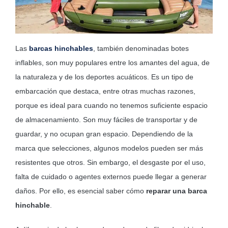
MOBILIARIO HINCHABLE
CAMPING
Las
barcas hinchables
, también denominadas botes
ACCESORIOS DE PISCINAS
inflables, son muy populares entre los amantes del agua, de
RECAMBIOS DE PISCINAS
la naturaleza y de los deportes acuáticos. Es un tipo de
embarcación que destaca, entre otras muchas razones,
RECAMBIOS DE SPAS
porque es ideal para cuando no tenemos suficiente espacio
de almacenamiento. Son muy fáciles de transportar y de
guardar, y no ocupan gran espacio. Dependiendo de la
marca que selecciones, algunos modelos pueden ser más
resistentes que otros. Sin embargo, el desgaste por el uso,
falta de cuidado o agentes externos puede llegar a generar
daños. Por ello, es esencial saber cómo
reparar una barca
hinchable
.