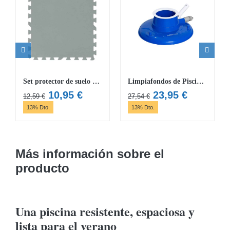
Set protector de suelo Flowclear 50×50 cm
Limpiafondos de Piscina y Hojas Flowclear AquaSuction
El
El
El
El
10,95
€
23,95
€
12,59
€
27,54
€
precio
precio
precio
precio
13% Dto.
13% Dto.
original
actual
original
actual
era:
es:
era:
es:
12,59 €.
10,95 €.
27,54 €.
23,95 €.
Más información sobre el
producto
Una piscina resistente, espaciosa y
lista para el verano