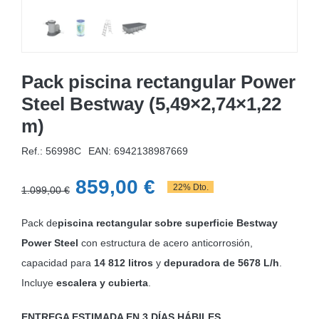
Pack piscina rectangular Power
Steel Bestway (5,49×2,74×1,22
m)
Ref.: 56998C
EAN:
6942138987669
El
El
859,00
€
22% Dto.
1.099,00
€
precio
precio
Pack de
piscina rectangular sobre superficie Bestway
original
actual
Power Steel
con estructura de acero anticorrosión,
era:
es:
capacidad para
14 812 litros
y
depuradora de 5678 L/h
.
1.099,00 €.
859,00 €.
Incluye
escalera y
cubierta
.
ENTREGA ESTIMADA EN 3 DÍAS HÁBILES