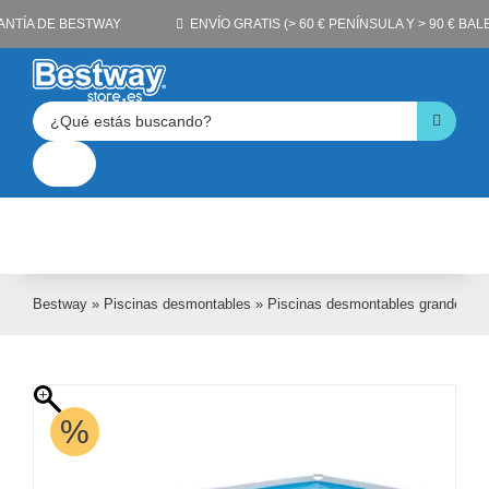
Saltar
ANTÍA DE BESTWAY
ENVÍO GRATIS (> 60 € PENÍNSULA Y > 90 € BA
al
contenido
Buscar:
Toggle
Navigation
Cuenta
Carrito
Bestway
»
Piscinas desmontables
»
Piscinas desmontables grandes
»
%