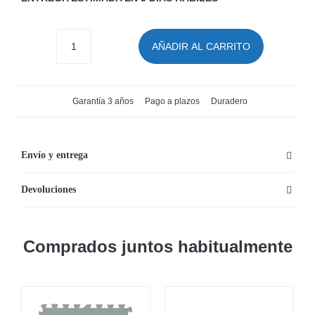
AÑADIR AL CARRITO
Pack
piscina
rectangular
Garantía 3 años
Pago a plazos
Duradero
Power
Steel
Bestway
Envío y entrega
(5,49x2,74x1,22
Devoluciones
m)
cantidad
Comprados juntos habitualmente