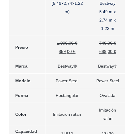
(5,49×2,74×1,22
Bestway
m)
5.49 m x
2.74 m x
1.22 m
1.099,00
€
749,00
€
Precio
El
El
El
El
859,00
€
689,00
€
precio
precio
precio
precio
Marca
Bestway®
Bestway®
original
actual
original
actual
era:
es:
era:
es:
Modelo
Power Steel
Power Steel
1.099,00 €.
859,00 €.
749,00 €.
689,00 €.
Forma
Rectangular
Ovalada
Imitación
Color
Imitación ratán
ratán
Capacidad
14812
13430