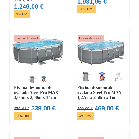
El
El
1.931,95
€
El
El
1.249,00
€
precio
precio
20% Dto.
precio
precio
9% Dto.
original
actual
original
actual
era:
es:
era:
es:
2.414,94 €.
1.931,95 €.
1.379,94 €.
1.249,00 €.
Fuera de stock
Fuera de stock
Piscina desmontable
Piscina desmontable
ovalada Steel Pro MAX
ovalada Steel Pro MAX
3,05m x 2,00m x 84cm
4,27m x 2,50m x 1m
El
El
El
El
339,00
€
469,00
€
379,44
€
490,00
€
precio
precio
precio
precio
11% Dto.
4% Dto.
original
actual
original
actual
era:
es:
era:
es:
379,44 €.
339,00 €.
490,00 €.
469,00 