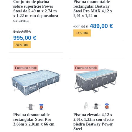
Conjunto de piscina
Piscina desmontable
sobre superficie Power
rectangular Bestway
Steel de 5.49 m x 2.74 m
Steel Pro MAX 4,12 x
x 1.22 m con depuradora
2,01 x 1,22 m
de arena
El
El
489,00
€
632,44
€
1.250,00
€
precio
precio
23% Dto.
El
El
995,00
€
original
actual
precio
precio
20% Dto.
era:
es:
original
actual
632,44 €.
489,00 
era:
es:
1.250,00 €.
995,00 €.
Fuera de stock
Fuera de stock
Piscina desmontable
Piscina elevada 4,12 x
rectangular Steel Pro
2,01x 1,22m con efecto
3,66m x 2,01m x 66 cm
piedra Bestway Power
Steel