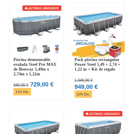
era:
es:
era:
es:
750,00 €.
549,00 €.
1.050,00 €.
699,00 €.
¡ÚLTIMAS UNIDADES!
Piscina desmontable
Pack piscina rectangular
ovalada Steel Pro MAX
Power Steel 5,49 × 2,74 ×
de Bestway 5,49m x
1,22 m + Kit de regalo
2,74m x 1,22m
1.049,00
€
El
El
729,00
€
840,00
€
El
El
949,00
€
precio
precio
13% Dto.
precio
precio
10% Dto.
original
actual
original
actual
era:
es:
era:
es:
840,00 €.
729,00 €.
1.049,00 €.
949,00 €.
¡ÚLTIMAS UNIDADES!