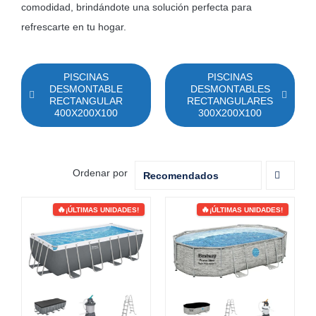
comodidad, brindándote una solución perfecta para
MOBILIARIO HINCHABLE
refrescarte en tu hogar.
CAMPING
ACCESORIOS DE PISCINAS
PISCINAS
PISCINAS
DESMONTABLE
DESMONTABLES
RECTANGULAR
RECAMBIOS DE PISCINAS
RECTANGULARES
400X200X100
300X200X100
RECAMBIOS DE SPAS
Ordenar por
Recomendados
¡ÚLTIMAS UNIDADES!
¡ÚLTIMAS UNIDADES!