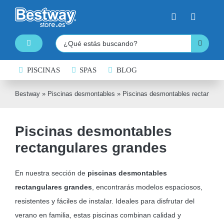
Saltar
al
contenido
Buscar:
Toggle
Navigation
PISCINAS
PISCINAS DESMONTABLES
SPAS
BLOG
SPAS HINCHABLES
Bestway
»
Piscinas desmontables
»
Piscinas desmontables rectangula
TABLAS DE PADDLE SURF
Piscinas desmontables
KAYAKS HINCHABLES
rectangulares grandes
BARCAS HINCHABLES
HINCHABLES ACUÁTICOS
En nuestra sección de
piscinas desmontables
rectangulares grandes
, encontrarás modelos espaciosos,
NATACIÓN
resistentes y fáciles de instalar. Ideales para disfrutar del
COLCHONES HINCHABLES
verano en familia, estas piscinas combinan calidad y