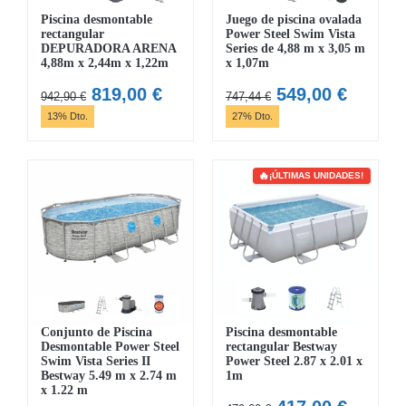
Piscina desmontable
Juego de piscina ovalada
rectangular
Power Steel Swim Vista
DEPURADORA ARENA
Series de 4,88 m x 3,05 m
4,88m x 2,44m x 1,22m
x 1,07m
El
El
El
El
819,00
€
549,00
€
942,90
€
747,44
€
precio
precio
precio
precio
13% Dto.
27% Dto.
original
actual
original
actual
era:
es:
era:
es:
942,90 €.
819,00 €.
747,44 €.
549,00 
¡ÚLTIMAS UNIDADES!
Conjunto de Piscina
Piscina desmontable
Desmontable Power Steel
rectangular Bestway
Swim Vista Series II
Power Steel 2.87 x 2.01 x
Bestway 5.49 m x 2.74 m
1m
x 1.22 m
El
El