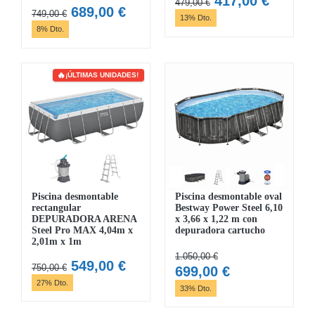
417,00
€
479,00
€
El
El
689,00
€
749,00
€
precio
precio
13% Dto.
precio
precio
8% Dto.
original
actual
original
actual
era:
es:
era:
es:
479,00 €.
417,00 
749,00 €.
689,00 €.
¡ÚLTIMAS UNIDADES!
Piscina desmontable
Piscina desmontable oval
rectangular
Bestway Power Steel 6,10
DEPURADORA ARENA
x 3,66 x 1,22 m con
Steel Pro MAX 4,04m x
depuradora cartucho
2,01m x 1m
1.050,00
€
El
El
549,00
€
750,00
€
El
El
699,00
€
precio
precio
27% Dto.
precio
precio
33% Dto.
original
actual
original
actual