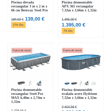
Piscina elevada
Piscina desmontable
rectangular 3 m x 2 m x
APX 365 rectangular
66 cm Bestway Steel Pro
7,32m x 3,66m x 1,32m
El
El
139,00
€
189,69
€
1.495,00
€
precio
precio
El
El
1.395,00
€
27% Dto.
original
actual
precio
precio
7% Dto.
era:
es:
original
actual
189,69 €.
139,00 €.
era:
es:
1.495,00 €.
1.395,00 €.
Fuera de stock
Fuera de stock
Piscina desmontable
Piscina desmontable
rectangular Steel Pro
ovalada acero Hydrium
MAX 6,40m x 2,74m x
7,32m x 3,66m x 1,32m
1,32m
2.414,94
€
1.379,94
€