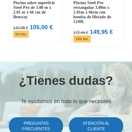
Piscina sobre superficie
Piscina Steel Pro
Steel Pro de 3.00 m x
rectangular 3.00m x
2.01 m x 66 cm de
2.01m x 66cm con
Bestway
bomba de filtrado de
1249L
El
El
105,00
€
110,98
€
El
El
149,95
€
172,44
€
precio
precio
5% Dto.
precio
precio
13% Dto.
original
actual
original
actual
era:
es:
era:
es:
110,98 €.
105,00 €.
172,44 €.
149,95 
¿Tienes dudas?
Te ayudamos en todo lo que necesites
PREGUNTAS
ATENCIÓN AL
FRECUENTES
CLIENTE