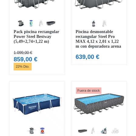
Pack piscina rectangular
Piscina desmontable
Power Steel Bestway
rectangular Steel Pro
(5,49×2,74×1,22 m)
MAX 4,12 x 2,01 x 1,22
m con depuradora arena
1.099,00
€
639,00
€
El
El
859,00
€
precio
precio
22% Dto.
original
actual
era:
es:
1.099,00 €.
859,00 €.
Fuera de stock