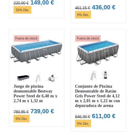
El
El
149,00
€
220,00
€
El
El
436,00
€
461,15
€
precio
precio
32% Dto.
precio
precio
5% Dto.
original
actual
original
actual
era:
es:
era:
es:
220,00 €.
149,00 €.
461,15 €.
436,00 
Fuera de stock
Fuera de stock
Juego de piscina
Conjunto de Piscina
desmontable Bestway
Desmontable de Ratán
Power Steel de 6,40 m x
Gris Power Steel de 4,12
2,74 m x 1,32 m
m x 2,01 m x 1,22 m con
depuradora de arena
El
El
739,00
€
780,85
€
El
El
611,00
€
646,30
€
precio
precio
5% Dto.
precio
precio
5% Dto.
original
actual
original
actual
era:
es: