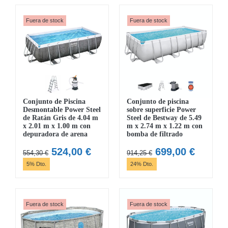
era:
es:
780,85 €.
739,00 €.
646,30 €.
611,00 
Fuera de stock
Fuera de stock
Conjunto de Piscina
Conjunto de piscina
Desmontable Power Steel
sobre superficie Power
de Ratán Gris de 4.04 m
Steel de Bestway de 5.49
x 2.01 m x 1.00 m con
m x 2.74 m x 1.22 m con
depuradora de arena
bomba de filtrado
El
El
El
El
524,00
€
699,00
€
554,30
€
914,25
€
precio
precio
precio
precio
5% Dto.
24% Dto.
original
actual
original
actual
era:
es:
era:
es:
554,30 €.
524,00 €.
914,25 €.
699,00 
Fuera de stock
Fuera de stock