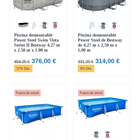
Piscina desmontable
Piscina desmontable
Power Steel Swim Vista
Power Steel de Bestway
Series II Bestway 4.27 m
de 4,27 m x 2,50 m x
x 2.50 m x 1.00 m
1,00 m
El
El
El
El
376,00
€
314,00
€
454,25
€
331,20
€
precio
precio
precio
precio
17% Dto.
5% Dto.
original
actual
original
actual
era:
es:
era:
es:
454,25 €.
376,00 €.
331,20 €.
314,00 
Fuera de stock
Fuera de stock