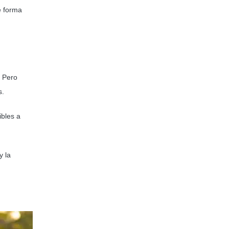
e forma
. Pero
s.
ibles a
y la