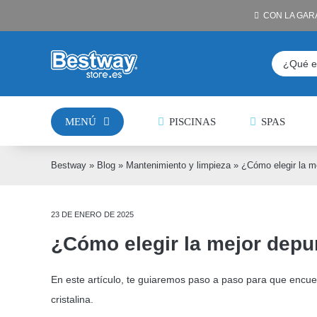
Saltar
CON LA GAR
al
contenido
Buscar:
MENÚ
PISCINAS
SPAS
Bestway
»
Blog
»
Mantenimiento y limpieza
»
¿Cómo elegir la m
23 DE ENERO DE 2025
¿Cómo elegir la mejor depu
En este artículo, te guiaremos paso a paso para que encuen
cristalina.