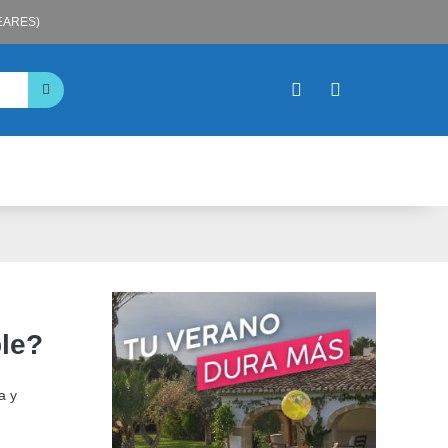
LEARES)
ble?
a y