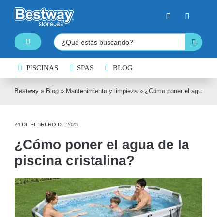
Saltar
al
contenido
Buscar:
Toggle
Navigation
PISCINAS
PISCINAS DESMONTABLES
SPAS
BLOG
SPAS HINCHABLES
Bestway
»
Blog
»
Mantenimiento y limpieza
»
¿Cómo poner el agua de la
TABLAS DE PADDLE SURF
24 DE FEBRERO DE 2023
KAYAKS HINCHABLES
¿Cómo poner el agua de la
BARCAS HINCHABLES
piscina cristalina?
HINCHABLES ACUÁTICOS
NATACIÓN
COLCHONES HINCHABLES