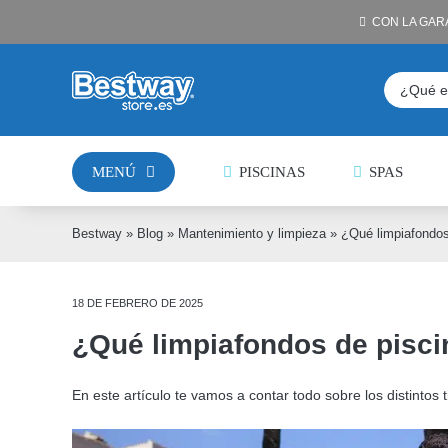
Saltar
CON LA GAR
al
contenido
Buscar:
MENÚ
PISCINAS
SPAS
Bestway
»
Blog
»
Mantenimiento y limpieza
»
¿Qué limpiafondos
18 DE FEBRERO DE 2025
¿Qué limpiafondos de pisci
En este artículo te vamos a contar todo sobre los distintos